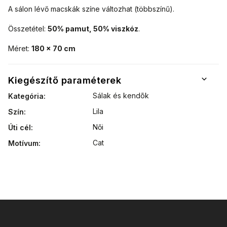
A sálon lévő macskák színe változhat (többszínű).
Összetétel:
50% pamut, 50% viszkóz
.
Méret:
180 x 70 cm
Kiegészítő paraméterek
Sálak és kendõk
Kategória
:
Lila
Szín
:
Női
Úti cél
:
Cat
Motívum
: