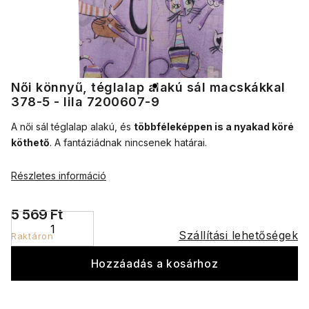
Női könnyű, téglalap alakú sál macskákkal
378-5 - lila 7200607-9
A női sál téglalap alakú, és
többféleképpen is a nyakad köré
köthető
.
A fantáziádnak nincsenek határai.
Részletes információ
5 569 Ft
Szállítási lehetőségek
Raktáron
Hozzáadás a kosárhoz