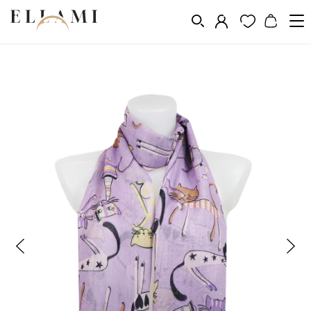
Divat
Sálak és kendõk
/