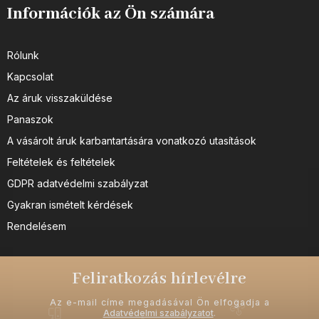
Információk az Ön számára
Rólunk
Kapcsolat
Az áruk visszaküldése
Panaszok
A vásárolt áruk karbantartására vonatkozó utasítások
Feltételek és feltételek
GDPR adatvédelmi szabályzat
Gyakran ismételt kérdések
Rendelésem
Feliratkozás hírlevélre
Az e-mail címe megadásával Ön elfogadja a
Adatvédelmi szabályzatot
.