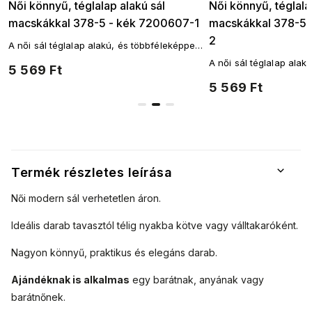
Női könnyű, téglalap alakú sál
Női könnyű, téglala
macskákkal 378-5 - kék 7200607-1
macskákkal 378-5 
2
A női sál téglalap alakú, és többféleképpen
is a nyakad köré köthető. A fantáziádnak
n
A női sál téglalap alak
5 569 Ft
nincsenek határai.
is a nyakad köré köthe
5 569 Ft
nincsenek határai.
Termék részletes leírása
Női modern sál verhetetlen áron.
Ideális darab tavasztól télig nyakba kötve vagy válltakaróként.
Nagyon könnyű, praktikus és elegáns darab.
Ajándéknak is alkalmas
egy barátnak, anyának vagy
barátnőnek.