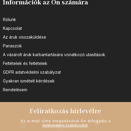
Információk az Ön számára
Rólunk
Kapcsolat
Az áruk visszaküldése
Panaszok
A vásárolt áruk karbantartására vonatkozó utasítások
Feltételek és feltételek
GDPR adatvédelmi szabályzat
Gyakran ismételt kérdések
Rendelésem
Feliratkozás hírlevélre
Az e-mail címe megadásával Ön elfogadja a
Adatvédelmi szabályzatot
.