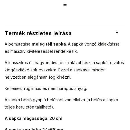
eredeti stílus
eredeti stílus
eredeti stílus
eredeti stílus
7100388-4
és magas
és magas
és magas
és magas
minőségű
minőségű
minőségű
minőségű
kivitelezés
kivitelezés
kivitelezés
kivitelezés
jellemzi.
jellemzi.
jellemzi.
jellemzi.
Termék részletes leírása
A bemutatása
meleg téli sapka
. A sapka vonzó kialakítással
és masszív kivitelezéssel rendelkezik.
A klasszikus és nagyon divatos mintázat teszi a sapkát divatos
kiegészítővé sok évszakra.
Ezzel a sapkával minden
helyzetben elegánsan fog kinézni.
Kellemes, rugalmas és nem harapós anyag.
A sapka belső gyapjú béléssel van ellátva (a bélés a sapka
teljes kerületén található).
A sapka magassága: 20 cm
A sapka kerülete:
44-68 cm