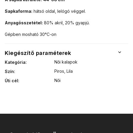
Sapkaforma:
hátsó oldal, lelógó véggel.
Anyagösszetétel:
80% akril, 20% gyapjú.
Gépben mosható 30°C-on
Kiegészítő paraméterek
Női kalapok
Kategória
:
Piros, Lila
Szín
:
Női
Úti cél
: