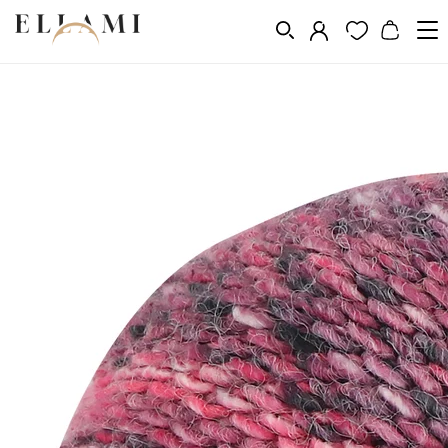
Divat
Fejfedő
Női kalapok
/
/