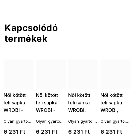
Kapcsolódó
termékek
Női kötött
Női kötött
Női kötött
Női kötött
téli sapka
téli sapka
téli sapka
téli sapka
WROBI -
WROBI -
WROBI,
WROBI,
barna melír
többszínű
szürke-fehér
narancs-
Olyan gyártó,
Olyan gyártó,
Olyan gyártó,
Olyan gyártó,
7100388
7100388-3
melír színű
barna
amelynek
amelynek
amelynek
amelynek
6 231 Ft
6 231 Ft
6 231 Ft
6 231 Ft
7100388-2
színben
termékeit
termékeit
termékeit
termékeit