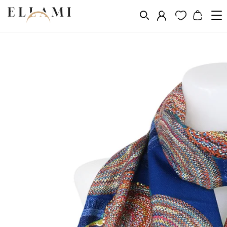
Divat
Sálak és kendõk
/