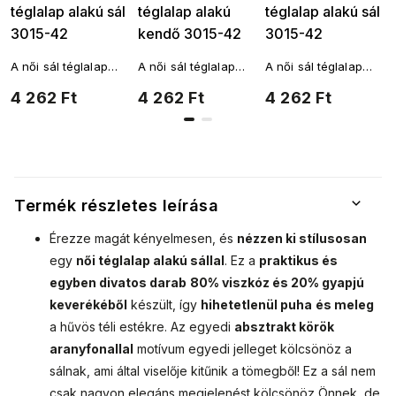
téglalap alakú sál
téglalap alakú
téglalap alakú sál
3015-42
kendő 3015-42
3015-42
absztrakt körök
absztrakt
absztrakt körök
A női sál téglalap
A női sál téglalap
A női sál téglalap
aranyszállal,
körökkel, arany
aranyszállal,
alakú, és
alakú, és
alakú, és
4 262 Ft
4 262 Ft
4 262 Ft
fekete 7200558
szállal, piros
rózsaszín
többféleképpen is a
többféleképpen is a
többféleképpen is a
nyakad köré köthető.
nyakad köré köthető.
nyakad köré köthető.
színben
7200558-5
A fantáziádnak
A fantáziádnak
A fantáziádnak
7200558-4
nincsenek határai.
nincsenek határai.
nincsenek határai.
Termék részletes leírása
Érezze magát kényelmesen, és
nézzen ki stílusosan
egy
női téglalap alakú sállal
. Ez a
praktikus és
egyben divatos darab
80% viszkóz és 20% gyapjú
keverékéből
készült, így
hihetetlenül puha
és meleg
a hűvös téli estékre. Az egyedi
absztrakt körök
aranyfonallal
motívum egyedi jelleget kölcsönöz a
sálnak, ami által viselője kitűnik a tömegből! Ez a sál nem
csak nagyon elegáns megjelenést kölcsönöz Önnek, de