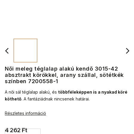
Női meleg téglalap alakú kendő 3015-42
absztrakt körökkel, arany szállal, sötétkék
színben 7200558-1
A női sál téglalap alakú, és
többféleképpen is a nyakad köré
köthető
.
A fantáziádnak nincsenek határai.
Részletes információ
4 262 Ft