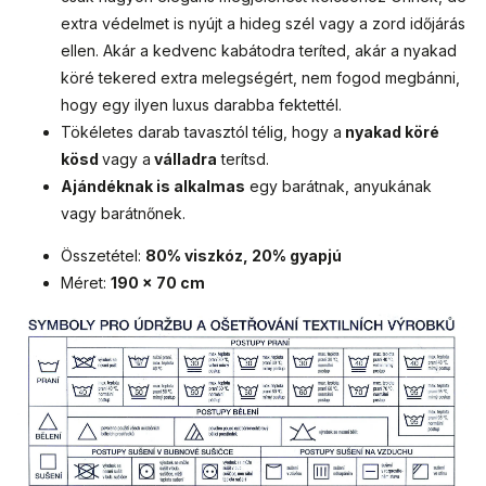
extra védelmet is nyújt a hideg szél vagy a zord időjárás
ellen. Akár a kedvenc kabátodra teríted, akár a nyakad
köré tekered extra melegségért, nem fogod megbánni,
hogy egy ilyen luxus darabba fektettél.
Tökéletes darab tavasztól télig, hogy a
nyakad köré
kösd
vagy a
válladra
terítsd.
Ajándéknak is alkalmas
egy barátnak, anyukának
vagy barátnőnek.
Összetétel:
80% viszkóz, 20% gyapjú
Méret:
190 x 70 cm