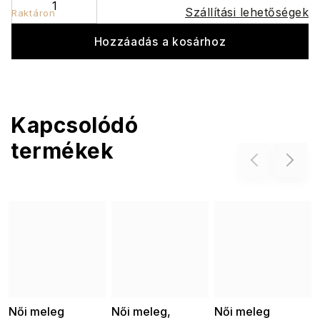
Szállítási lehetőségek
Raktáron
Hozzáadás a kosárhoz
Kapcsolódó
termékek
Previous
Next
Női meleg
Női meleg,
Női meleg