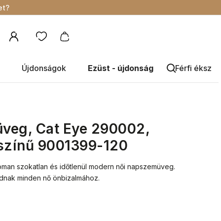
et?
Újdonságok
Ezüst - újdonság
Férfi éksze
veg, Cat Eye 290002,
 színű 9001399-120
noman szokatlan és időtlenül modern női napszemüveg.
áadnak minden nő önbizalmához.