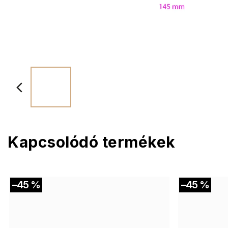
Kapcsolódó termékek
–45 %
–45 %
Akció
Akció