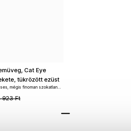
emüveg, Cat Eye
kete, tükrözött ezüst
éses, mégis finoman szokatlan
124
modern női napszemüveg.
 923 Ft
ílust és hozzáadnak minden nő