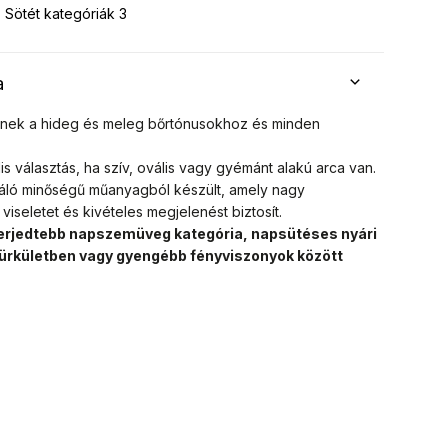
Sötét kategóriák 3
a
llenek a hideg és meleg bőrtónusokhoz és minden
is választás, ha szív, ovális vagy gyémánt alakú arca van.
áló minőségű műanyagból készült, amely nagy
viseletet és kivételes megjelenést biztosít.
elterjedtebb napszemüveg kategória, napsütéses nyári
ürkületben vagy gyengébb fényviszonyok között
i