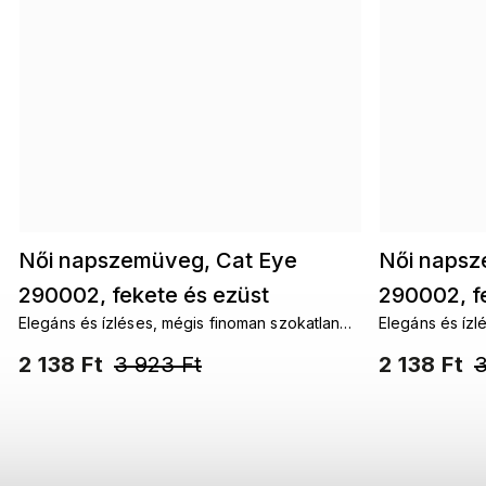
Női napszemüveg, Cat Eye
Női napsz
290002, fekete és ezüst
290002, fe
Elegáns és ízléses, mégis finoman szokatlan
Elegáns és ízl
9001399-119
9001399-
és időtlenül modern női napszemüveg.
és időtlenül 
2 138 Ft
3 923 Ft
2 138 Ft
3
Aláhúzzák a stílust és hozzáadnak minden nő
Aláhúzzák a st
önbizalmához.
önbizalmához.