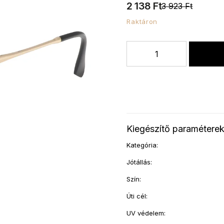
2 138 Ft
3 923 Ft
Raktáron
Kiegészítő paramétere
Kategória
:
Jótállás
:
Szín
:
Úti cél
:
UV védelem
: