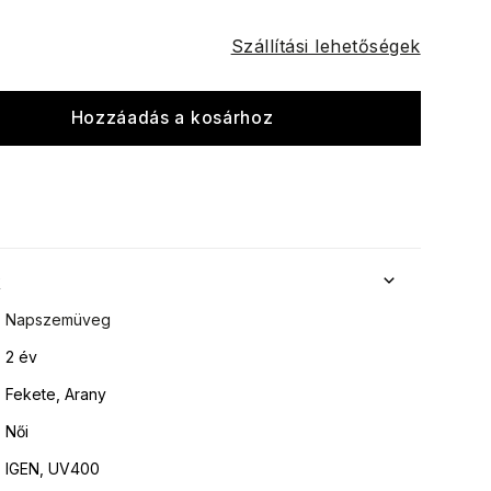
Szállítási lehetőségek
Hozzáadás a kosárhoz
k
Napszemüveg
2 év
Fekete, Arany
Női
IGEN, UV400