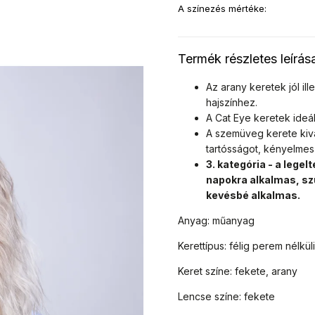
A színezés mértéke
:
Termék részletes leírás
Az arany keretek jól i
hajszínhez.
A Cat Eye keretek ideál
A szemüveg kerete kiv
tartósságot, kényelmes 
3. kategória - a leg
napokra alkalmas, sz
kevésbé alkalmas.
Anyag: műanyag
Kerettípus: félig perem nélkül
Keret színe: fekete, arany
Lencse színe: fekete