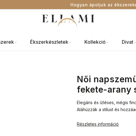
Hogyan ápoljuk az ékszerek
szerek
Ékszerkészletek
Kollekció
Divat
Női napszemü
fekete-arany
Elegáns és ízléses, mégis fi
Aláhúzzák a stílust és hozz
Részletes információ