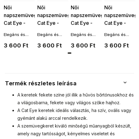
Női
Női
Női
Női
napszemüveg,
napszemüveg,
napszemüveg,
napszemüveg,
Cat Eye -
Cat Eye -
Cat Eye -
Cat Eye -
szögletes
szögletes
szögletes
szögletes
Elegáns és
Elegáns és
Elegáns és
Elegáns és
23807,
23807, fehér
23807, lila
23807,
ízléses, mégis
ízléses, mégis
ízléses, mégis
ízléses, mégis
3 600 Ft
3 600 Ft
3 600 Ft
3 600 Ft
barna színű
9001557-9
9001557-8
rózsaszín
finoman
finoman
finoman
finoman
szokatlan és
szokatlan és
szokatlan és
szokatlan és
9001557-5
9001557-7
időtlenül
időtlenül
időtlenül
időtlenül
modern női
modern női
modern női
modern női
napszemüveg.
napszemüveg.
napszemüveg.
napszemüveg.
Aláhúzzák a
Aláhúzzák a
Aláhúzzák a
Aláhúzzák a
stílust és
stílust és
stílust és
stílust és
Termék részletes leírása
hozzáadnak
hozzáadnak
hozzáadnak
hozzáadnak
minden nő
minden nő
minden nő
minden nő
A keretek fekete színe jól illik a hűvös bőrtónusokhoz és
önbizalmához.
önbizalmához.
önbizalmához.
önbizalmához.
a világosbarna, fekete vagy világos szőke hajhoz.
A Cat Eye keretek ideális választás, ha szív, ovális vagy
gyémánt alakú arccal rendelkezik.
A szemüvegkeret kiváló minőségű műanyagból készült,
amely nagy tartósságot, kényelmes viseletet és