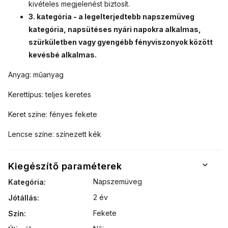
kivételes megjelenést biztosít.
3. kategória - a legelterjedtebb napszemüveg
kategória, napsütéses nyári napokra alkalmas,
szürkületben vagy gyengébb fényviszonyok között
kevésbé alkalmas.
Anyag: műanyag
Kerettípus: teljes keretes
Keret színe: fényes fekete
Lencse színe: színezett kék
Kiegészítő paraméterek
Napszemüveg
Kategória
:
2 év
Jótállás
:
Fekete
Szín
: