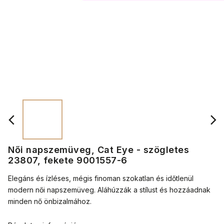
Női napszemüveg, Cat Eye - szögletes
23807, fekete 9001557-6
Elegáns és ízléses, mégis finoman szokatlan és időtlenül
modern női napszemüveg. Aláhúzzák a stílust és hozzáadnak
minden nő önbizalmához.