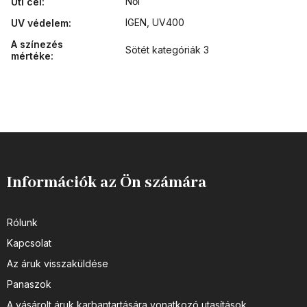
Női
Úti cél
:
IGEN, UV400
UV védelem
:
A színezés
Sötét kategóriák 3
mértéke
:
Információk az Ön számára
Rólunk
Kapcsolat
Az áruk visszaküldése
Panaszok
A vásárolt áruk karbantartására vonatkozó utasítások