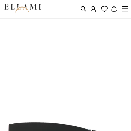
Divat
Napszemüveg
/