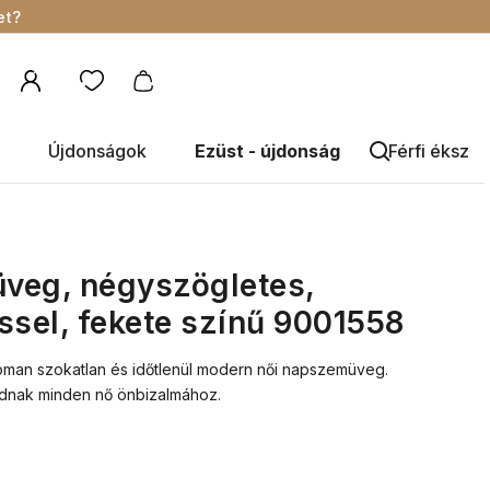
et?
Újdonságok
Ezüst - újdonság
Férfi éksze
veg, négyszögletes,
ssel, fekete színű 9001558
noman szokatlan és időtlenül modern női napszemüveg.
áadnak minden nő önbizalmához.