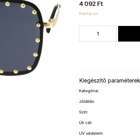
4 092 Ft
Raktáron
Kiegészítő paramétere
Kategória
:
Jótállás
:
Szín
:
Úti cél
:
UV védelem
: