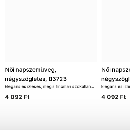
Női napszemüveg,
Női naps
négyszögletes, B3723
négyszögl
Elegáns és ízléses, mégis finoman szokatlan
Elegáns és ízl
díszítéssel, fekete színű,
díszítésse
és időtlenül modern női napszemüveg.
és időtlenül 
4 092 Ft
4 092 Ft
színezett lencsékkel 9001558-5
Aláhúzzák a stílust és hozzáadnak minden nő
Aláhúzzák a st
önbizalmához.
önbizalmához.