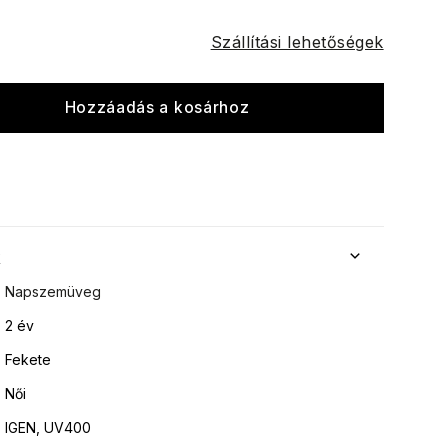
Szállítási lehetőségek
Hozzáadás a kosárhoz
k
Napszemüveg
2 év
Fekete
Női
IGEN, UV400