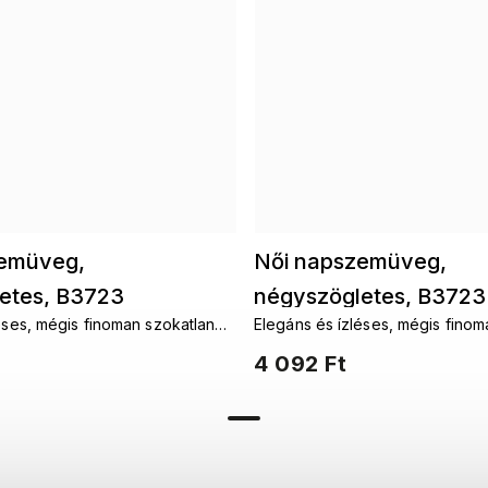
zemüveg,
Női napszemüveg,
etes, B3723
négyszögletes, B3723
éses, mégis finoman szokatlan
Elegáns és ízléses, mégis finom
l, kék színű, 9001558-4
díszítéssel, világosbar
modern női napszemüveg.
és időtlenül modern női napsze
4 092 Ft
9001558-2
ílust és hozzáadnak minden nő
Aláhúzzák a stílust és hozzáad
önbizalmához.