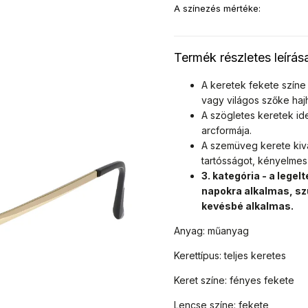
A színezés mértéke
:
Termék részletes leírás
A keretek fekete színe 
vagy világos szőke haj
A szögletes keretek id
arcformája.
A szemüveg kerete kiv
tartósságot, kényelmes 
3. kategória - a leg
napokra alkalmas, sz
kevésbé alkalmas.
Anyag: műanyag
Kerettípus: teljes keretes
Keret színe: fényes fekete
Lencse színe: fekete