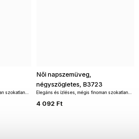
Női napszemüveg,
négyszögletes, B3723
an szokatlan
Elegáns és ízléses, mégis finoman szokatlan
na színű
díszítéssel, sötétbarna színű
müveg.
és időtlenül modern női napszemüveg.
4 092 Ft
9001558-3
nak minden nő
Aláhúzzák a stílust és hozzáadnak minden nő
önbizalmához.