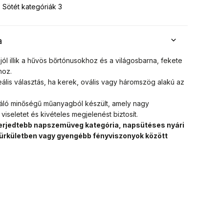
Sötét kategóriák 3
a
jól illik a hűvös bőrtónusokhoz és a világosbarna, fekete
hoz.
eális választás, ha kerek, ovális vagy háromszög alakú az
áló minőségű műanyagból készült, amely nagy
viseletet és kivételes megjelenést biztosít.
elterjedtebb napszemüveg kategória, napsütéses nyári
ürkületben vagy gyengébb fényviszonyok között