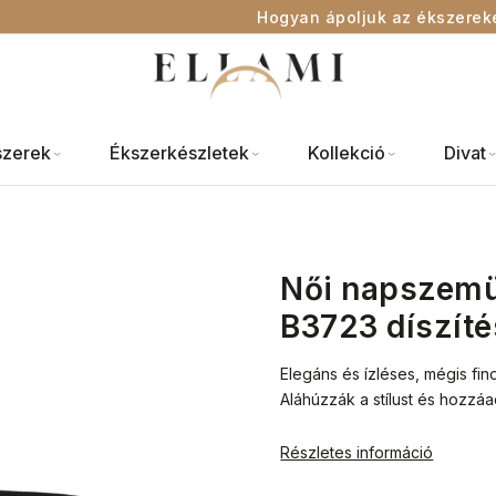
Hogyan ápoljuk az ékszerek
szerek
Ékszerkészletek
Kollekció
Divat
Női napszemü
B3723 díszíté
Elegáns és ízléses, mégis fi
Aláhúzzák a stílust és hozz
Részletes információ