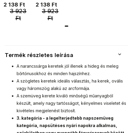
2 138 Ft
2 138 Ft
9001399-
9001399-
finoman
finoman
3 923
3 923
szokatlan és
szokatlan és
106
108
időtlenül
időtlenül
Ft
Ft
modern női
modern női
napszemüveg.
napszemüveg.
Aláhúzzák a
Aláhúzzák a
stílust és
stílust és
hozzáadnak
hozzáadnak
minden nő
minden nő
Termék részletes leírása
önbizalmához.
önbizalmához.
A narancssárga keretek jól illenek a hideg és meleg
bőrtónusokhoz és minden hajszínhez.
A szögletes keretek ideális választás, ha kerek, ovális
vagy háromszög alakú az arcformája.
A szemüveg kerete kiváló minőségű műanyagból
készült, amely nagy tartósságot, kényelmes viseletet és
kivételes megjelenést biztosít.
3. kategória - a legelterjedtebb napszemüveg
kategória, napsütéses nyári napokra alkalmas,
szürkületben vagy gyengébb fényviszonyok között