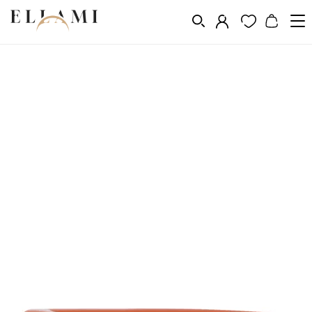
Divat
Napszemüveg
/