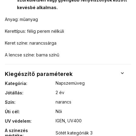
kevésbé alkalmas.
Anyag: műanyag
Kerettípus: félig perem nélküli
Keret színe: narancssárga
A lencse színe: barna színű
Kiegészítő paraméterek
Napszemüveg
Kategória
:
2 év
Jótállás
:
narancs
Szín
:
Női
Úti cél
:
IGEN, UV400
UV védelem
:
A színezés
Sötét kategóriák 3
mértéke
: