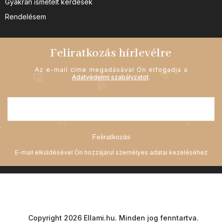
Gyakran ismételt kérdések
Rendelésem
Feliratkozás hírlevélre
Az e-mail címe megadásával Ön elfogadja a
Adatvédelmi szabályzatot
.
Feliratkozás
Copyright 2026
Ellami.hu
. Minden jog fenntartva.