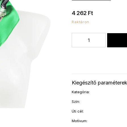
4 262 Ft
Raktáron
Kiegészítő paramétere
Kategória
:
Szín
:
Úti cél
:
Motívum
: