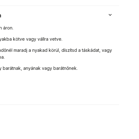
a
n áron.
 nyakba kötve vagy vállra vetve.
dőnél maradj a nyakad körül, díszítsd a táskádat, vagy
ba.
y barátnak, anyának vagy barátnőnek.