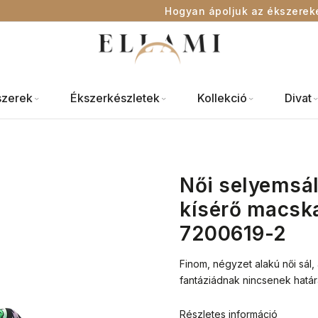
Hogyan ápoljuk az ékszerek
szerek
Ékszerkészletek
Kollekció
Divat
Női selyemsál
kísérő macska
7200619-2
Finom, négyzet alakú női sál
fantáziádnak nincsenek határa
Részletes információ