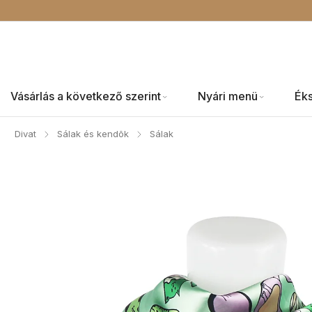
Vásárlás a következő szerint
Nyári menü
Ék
Divat
Sálak és kendõk
Sálak
/
/