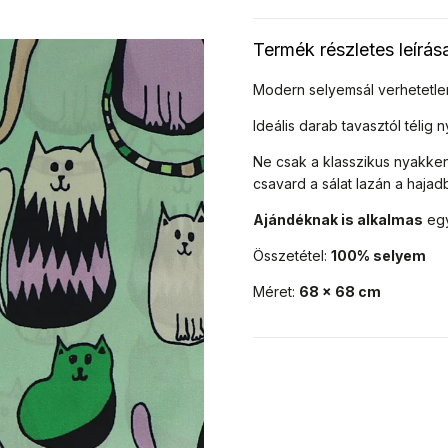
Termék részletes leírás
Modern selyemsál verhetetle
Ideális darab tavasztól télig
Ne csak a klasszikus nyakken
csavard a sálat lazán a hajad
Ajándéknak is alkalmas
eg
Összetétel:
100% selyem
Méret:
68 x 68 cm