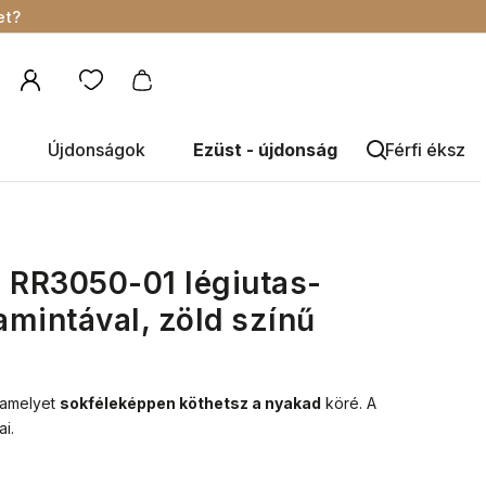
et?
Újdonságok
Ezüst - újdonság
Férfi éksze
 RR3050-01 légiutas-
mintával, zöld színű
, amelyet
sokféleképpen köthetsz a nyakad
köré.
A
i.