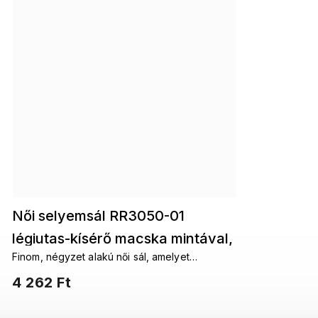
Női selyemsál RR3050-01
légiutas-kísérő macska mintával,
Finom, négyzet alakú női sál, amelyet
neon rózsaszín színben
sokféleképpen köthetsz a nyakad köré. A
4 262 Ft
7200619-7
fantáziádnak nincsenek határai.