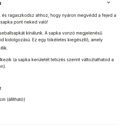
a
st, és ragaszkodsz ahhoz, hogy nyáron megvédd a fejed a
l sapka pont neked való!
seballsapkát kínálunk.
A sapka vonzó megjelenésű
olid kidolgozású. Ez egy
tökéletes kiegészítő, amely
llik.
ezik (a sapka kerületét tetszés szerint változtathatod a
n).
t
cm (állítható
)