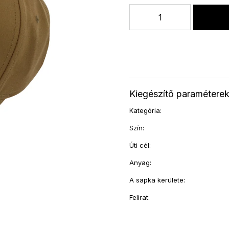
Kiegészítő paramétere
Kategória
:
Szín
:
Úti cél
:
Anyag
:
A sapka kerülete
:
Felirat
: