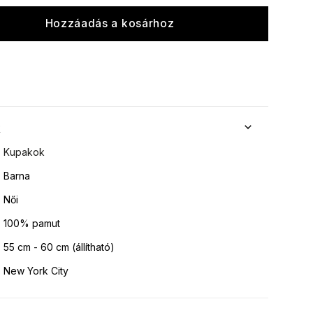
Hozzáadás a kosárhoz
k
Kupakok
Barna
Női
100% pamut
55 cm - 60 cm (állítható)
New York City