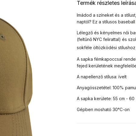
Termék részletes leírás
Imádod a színeket és a stílu
naptól?
Ez a stílusos basebal
Lélegző és kényelmes női ba
(feltűnő NYC felirattal) és sz
sokféle öltözködési stílushoz i
A sapka fémkapoccsal rendelk
fejed kerületének megfelelőe
A napellenző stílusa: ívelt
Anyagösszetétel: 100% pamu
A sapka kerülete:
55 cm - 60 
Gépben mosható 30°C-on