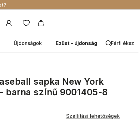
et?
Újdonságok
Ezüst - újdonság
Férfi éksze
baseball sapka New York
 - barna színű 9001405-8
Szállítási lehetőségek