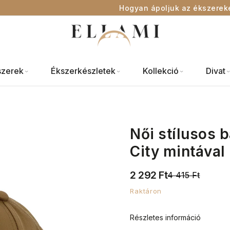
Hogyan ápoljuk az ékszerek
szerek
Ékszerkészletek
Kollekció
Divat
Női stílusos 
City mintával
2 292 Ft
4 415 Ft
Raktáron
Részletes információ