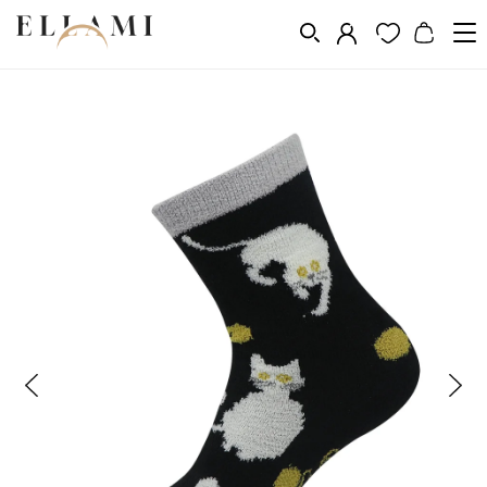
Divat
Zoknik
Klasszikus
/
/