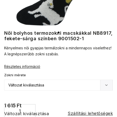
Női bolyhos termozokni macskákkal NB8917,
fekete-sárga színben 9001502-1
Kényelmes női gyapjas termálzokni a mindennapos viselethez!
A legnépszerűbb zokni szabás.
Részletes információ
Zokni mérete
1 615 Ft
Szállítási lehetőségek
Változat kiválasztása