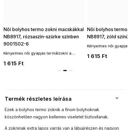
Női bolyhos termo zokni macskákkal
Női bolyhos termo
NB8917, rózsaszín-szürke színben
NB8917, zöld szín
9001502-6
Kényelmes női gyapjas 
mindennapos viselethe
Kényelmes női gyapjas termálzokni a
1 615 Ft
zokni szabás.
mindennapos viselethez! A legnépszerűbb
1 615 Ft
zokni szabás.
Termék részletes leírása
Ezek a bolyhos termo zoknik a finom bolyhoknak
köszönhetően nagyon kellemes viseletet biztosítanak.
A zokninak extra lapos varrás van a lábujjrészen és nagyon