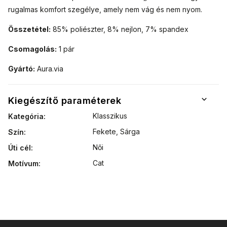
rugalmas komfort szegélye, amely nem vág és nem nyom.
Összetétel:
85% poliészter, 8% nejlon, 7% spandex
Csomagolás:
1 pár
Gyártó:
Aura.via
Kiegészítő paraméterek
Klasszikus
Kategória
:
Fekete, Sárga
Szín
:
Női
Úti cél
:
Cat
Motívum
: