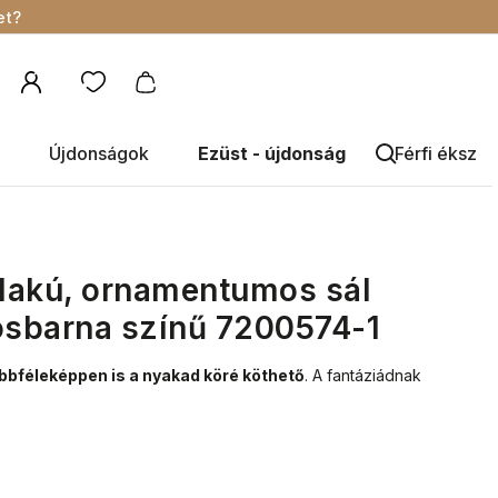
et?
Újdonságok
Ezüst - újdonság
Férfi éksze
alakú, ornamentumos sál
osbarna színű 7200574-1
bbféleképpen is a nyakad köré köthető
.
A fantáziádnak