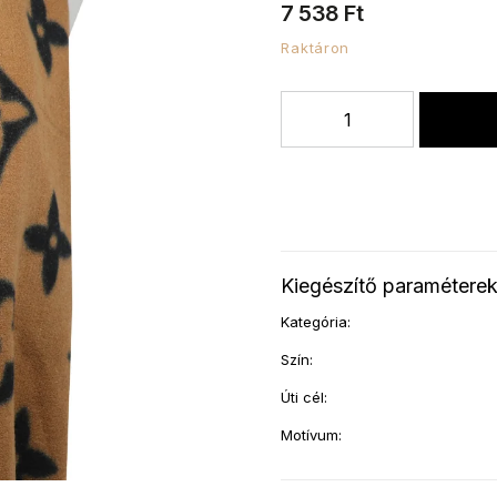
7 538 Ft
Raktáron
Kiegészítő paramétere
Kategória
:
Szín
:
Úti cél
:
Motívum
: