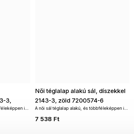
Női téglalap alakú sál, díszekkel
3-3,
2143-3, zöld 7200574-6
bféleképpen is
A női sál téglalap alakú, és többféleképpen is
ziádnak
a nyakad köré köthető. A fantáziádnak
7 538 Ft
nincsenek határai.