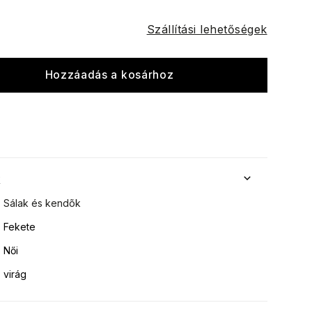
Szállítási lehetőségek
Hozzáadás a kosárhoz
k
Sálak és kendõk
Fekete
Női
virág