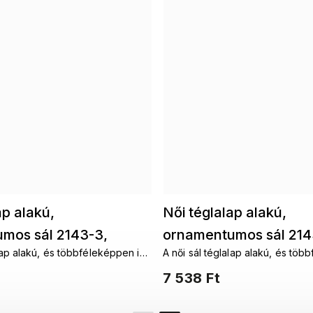
ap alakú,
Női téglalap alakú,
mos sál 2143-3,
ornamentumos sál 214
alap alakú, és többféleképpen is
A női sál téglalap alakú, és töb
rna színben 7200574-3
rózsaszín, 7200574-5
köthető. A fantáziádnak
a nyakad köré köthető. A fantá
7 538 Ft
rai.
nincsenek határai.