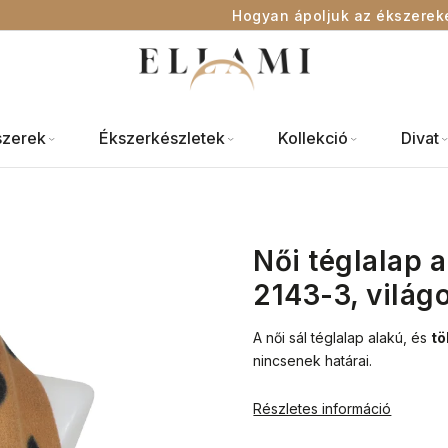
Hogyan ápoljuk az ékszerek
szerek
Ékszerkészletek
Kollekció
Divat
Női téglalap 
2143-3, világ
A női sál téglalap alakú, és
tö
nincsenek határai.
Részletes információ