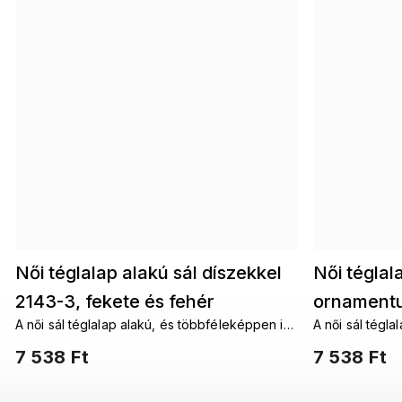
Női téglalap alakú sál díszekkel
Női téglal
2143-3, fekete és fehér
ornamentu
A női sál téglalap alakú, és többféleképpen is
A női sál tégl
7200574-4
fekete-ba
a nyakad köré köthető. A fantáziádnak
a nyakad köré 
7 538 Ft
7 538 Ft
nincsenek határai.
nincsenek hatá