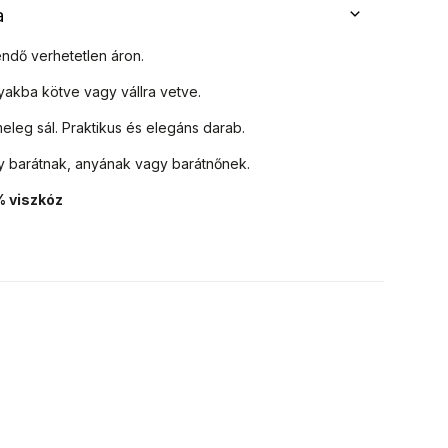
a
endő verhetetlen áron.
 nyakba kötve vagy vállra vetve.
leg sál. Praktikus és elegáns darab.
y barátnak, anyának vagy barátnőnek.
% viszkóz