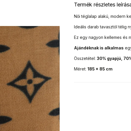
Termék részletes leírás
Női téglalap alakú, modern k
Ideális darab tavasztól télig
Ez egy nagyon kellemes és me
Ajándéknak is alkalmas
eg
Összetétel:
30% gyapjú, 70
Méret:
185 x 85 cm