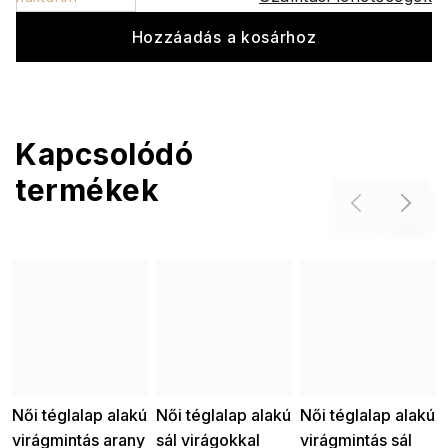
Hozzáadás a kosárhoz
Kapcsolódó
termékek
Previous
Next
Női téglalap alakú
Női téglalap alakú
Női téglalap alakú
virágmintás arany
sál virágokkal
virágmintás sál