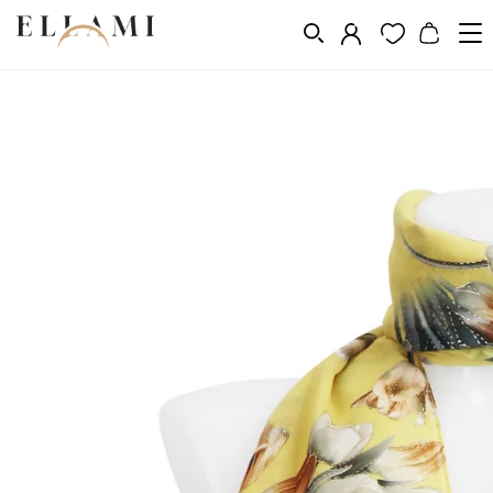
Divat
Sálak és kendõk
Sál
/
/