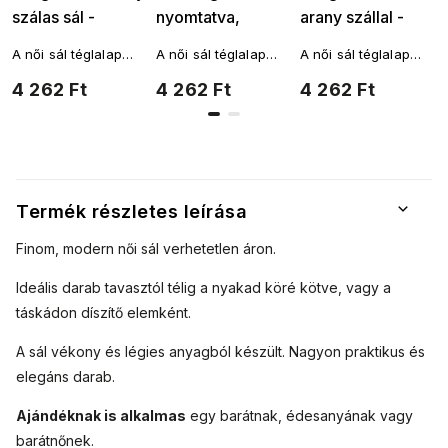
szálas sál -
nyomtatva,
arany szállal -
narancssárga
aranyszállal - kék
zöld színű
A női sál téglalap
A női sál téglalap
A női sál téglalap
színű 7200534
7200534-3
7200534-4
alakú, és
alakú, és
alakú, és
4 262 Ft
4 262 Ft
4 262 Ft
többféleképpen is a
többféleképpen is a
többféleképpen is a
nyakad köré köthető.
nyakad köré köthető.
nyakad köré köthető.
A fantáziádnak
A fantáziádnak
A fantáziádnak
nincsenek határai.
nincsenek határai.
nincsenek határai.
Termék részletes leírása
Finom, modern női sál verhetetlen áron.
Ideális darab tavasztól télig a nyakad köré kötve, vagy a
táskádon díszítő elemként.
A sál vékony és légies anyagból készült. Nagyon praktikus és
elegáns darab.
Ajándéknak is alkalmas
egy barátnak, édesanyának vagy
barátnőnek.