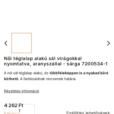
Női téglalap alakú sál virágokkal
nyomtatva, aranyszállal - sárga 7200534-1
A női sál téglalap alakú, és
többféleképpen is a nyakad köré
köthető
.
A fantáziádnak nincsenek határai.
Részletes információ
4 262 Ft
Szállítási lehetőségek
Raktáron