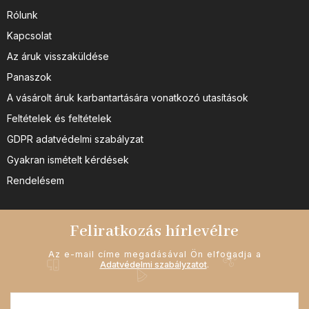
Rólunk
Kapcsolat
Az áruk visszaküldése
Panaszok
A vásárolt áruk karbantartására vonatkozó utasítások
Feltételek és feltételek
GDPR adatvédelmi szabályzat
Gyakran ismételt kérdések
Rendelésem
Feliratkozás hírlevélre
Az e-mail címe megadásával Ön elfogadja a
Adatvédelmi szabályzatot
.