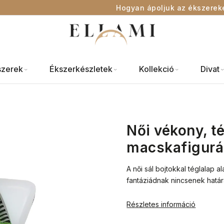
Hogyan ápoljuk az ékszerek
szerek
Ékszerkészletek
Kollekció
Divat
Női vékony, té
macskafigurá
A női sál bojtokkal téglalap a
fantáziádnak nincsenek határa
Részletes információ