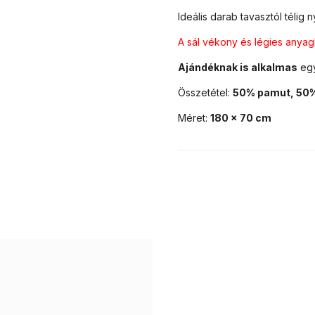
Ideális darab tavasztól télig
A sál vékony és légies anyag
Ajándéknak is alkalmas
eg
Összetétel:
50% pamut, 50%
Méret:
180 x 70 cm