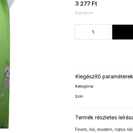
3 277 Ft
Raktáron
Kiegészítő paramétere
Kategória
:
Szín
:
Termék részletes leírás
Finom, női, modern, rojtos nő