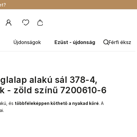
et?
Újdonságok
Ezüst - újdonság
Férfi éksze
glalap alakú sál 378-4,
k - zöld színű 7200610-6
lakú, és
többféleképpen köthető a nyakad köré
.
A
i.