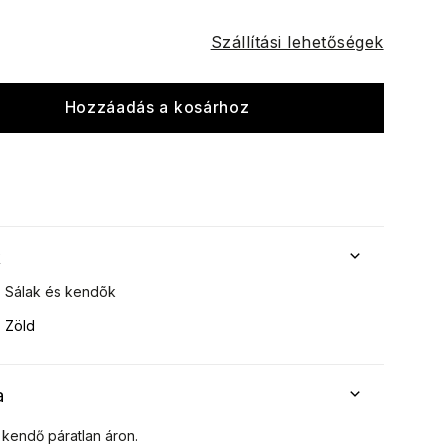
Szállítási lehetőségek
Hozzáadás a kosárhoz
k
Sálak és kendõk
Zöld
a
i kendő páratlan áron.