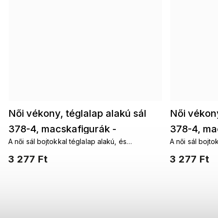
Női vékony, téglalap alakú sál
Női vékony
378-4, macskafigurák -
378-4, mac
A női sál bojtokkal téglalap alakú, és
A női sál bojto
rózsaszín színű 7200610-3
7200610
többféleképpen köthető a nyakad köré. A
többféleképpe
3 277 Ft
3 277 Ft
fantáziádnak nincsenek határai.
fantáziádnak n