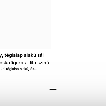
, téglalap alakú sál
skafigurás - lila színű
kkal téglalap alakú, és
n köthető a nyakad köré. A
incsenek határai.