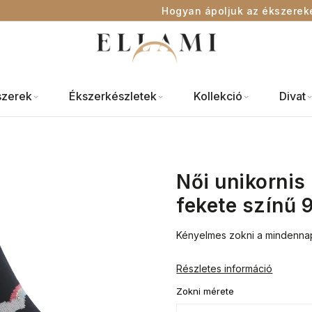
Hogyan ápoljuk az ékszerek
szerek
Ékszerkészletek
Kollekció
Divat
Női unikornis
fekete színű 
Kényelmes zokni a mindennap
Részletes információ
Zokni mérete