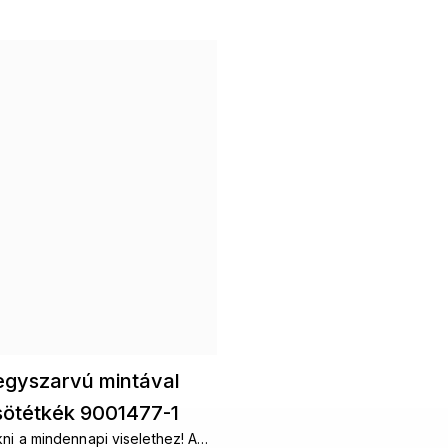
 egyszarvú mintával
ötétkék 9001477-1
i a mindennapi viselethez! A