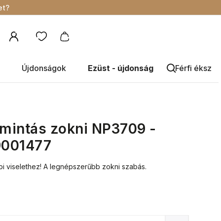
et?
Újdonságok
Ezüst - újdonság
Férfi éksze
 mintás zokni NP3709 -
9001477
i viselethez! A legnépszerűbb zokni szabás.