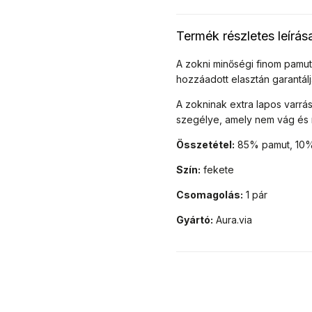
Termék részletes leírás
A zokni minőségi finom pamut
hozzáadott elasztán garantálj
A zokninak extra lapos varrá
szegélye, amely nem vág és
Összetétel:
85% pamut, 10% 
Szín:
fekete
Csomagolás:
1 pár
Gyártó:
Aura.via