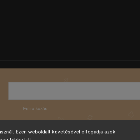
Feliratkozás
használ. Ezen weboldalt követésével elfogadja azok
 meg többet
itt