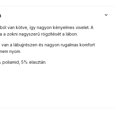
a
ból van kötve, így nagyon kényelmes viselet. A
a a zokni nagyszerű rögzítését a lábon.
s van a lábujjrészen és nagyon rugalmas komfort
 nem nyom.
poliamid, 5% elasztán.