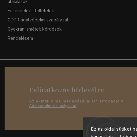
utasítások
Feltételek és feltételek
GDPR adatvédelmi szabályzat
Gyakran ismételt kérdések
Rendelésem
Feliratkozás hírlevélre
Az e-mail címe megadásával Ön elfogadja a
Adatvédelmi szabályzatot
.
Ez az oldal sütiket 
használatát. Tudjon