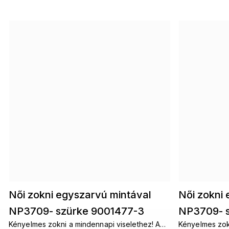
Női zokni egyszarvú mintával
Női zokni
NP3709- szürke 9001477-3
NP3709- s
Kényelmes zokni a mindennapi viselethez! A
Kényelmes zokn