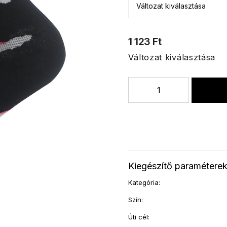
1 123 Ft
Változat kiválasztása
Kiegészítő paramétere
Kategória
:
Szín
:
Úti cél
: