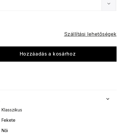
Szállítási lehetőségek
Hozzáadás a kosárhoz
k
Klasszikus
Fekete
Női