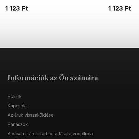
legnépszerűbb zokni szabás.
legnépszerűbb
1 123 Ft
1 123 Ft
Információk az Ön számára
Rólunk
Kapcsolat
Az áruk visszaküldése
Panaszok
A vásárolt áruk karbantartására vonatkozó