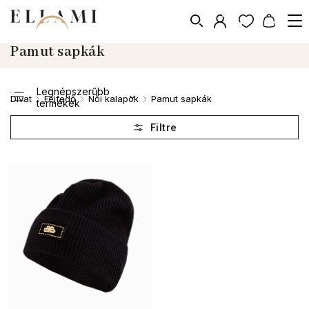
Pamut sapkák
Legnépszerűbb
Divat
Fejfedő
Női kalapok
Pamut sapkák
/
/
/
termékek
Legolcsóbb elöl
Legdrágább
ABC szerint