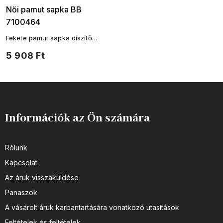
Női pamut sapka BB
7100464
Fekete pamut sapka díszítő
logóval
5 908 Ft
Információk az Ön számára
Rólunk
Kapcsolat
Az áruk visszaküldése
Panaszok
A vásárolt áruk karbantartására vonatkozó utasítások
Feltételek és feltételek