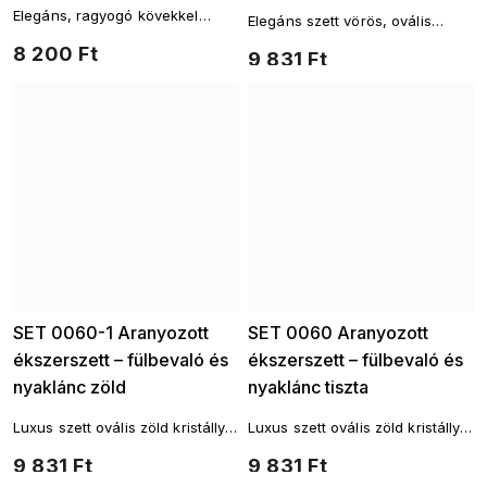
kővel
Elegáns, ragyogó kövekkel
Elegáns szett vörös, ovális
díszített szett, amely kiemeli
kristállyal és finom cirkónia
8 200 Ft
nőiességét és feldobja a
9 831 Ft
csillogással.
mindennapokat.
SET 0060-1 Aranyozott
SET 0060 Aranyozott
ékszerszett – fülbevaló és
ékszerszett – fülbevaló és
nyaklánc zöld
nyaklánc tiszta
cirkóniummal
cirkóniummal
Luxus szett ovális zöld kristállyal
Luxus szett ovális zöld kristállyal
és finom, áttetsző cirkóniákkal.
és finom, áttetsző cirkóniákkal.
9 831 Ft
9 831 Ft