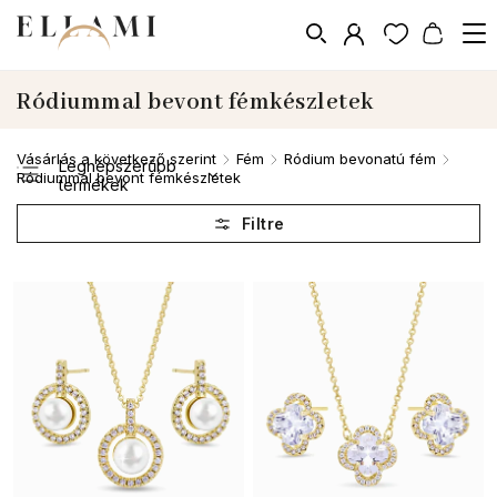
Ródiummal bevont fémkészletek
Vásárlás a következő szerint
Fém
Ródium bevonatú fém
/
/
/
Legnépszerűbb
Ródiummal bevont fémkészletek
termékek
Legolcsóbb elöl
Legdrágább
ABC szerint