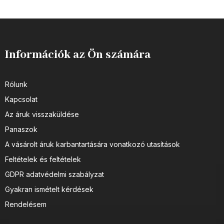
szett. Ez is illik a termékhez:
Aranyozott láncok Aranyozott
gyűrűk Aranyozott karkötők...
Információk az Ön számára
Rólunk
Kapcsolat
Az áruk visszaküldése
Panaszok
A vásárolt áruk karbantartására vonatkozó utasítások
Feltételek és feltételek
GDPR adatvédelmi szabályzat
Gyakran ismételt kérdések
Rendelésem