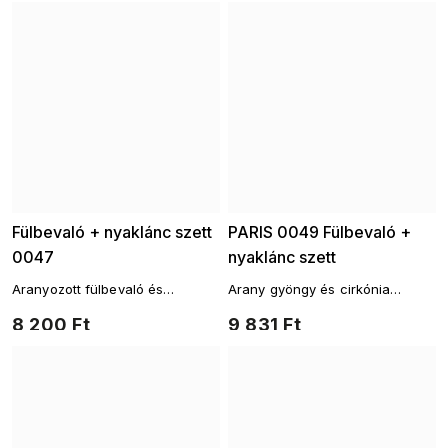
Fülbevaló + nyaklánc szett
PARIS 0049 Fülbevaló +
0047
nyaklánc szett
Aranyozott fülbevaló és
Arany gyöngy és cirkónia
nyaklánc szett, tiszta cirkónia
fülbevaló – elegancia minden
8 200 Ft
9 831 Ft
kövekkel.
részletben