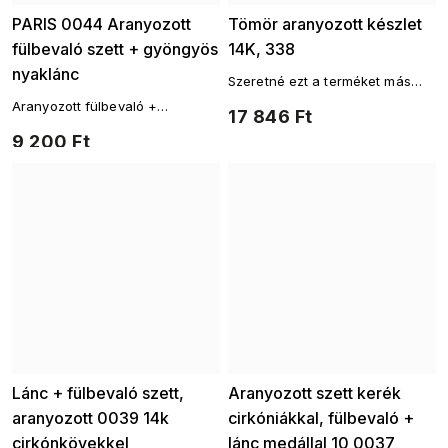
PARIS 0044 Aranyozott
Tömör aranyozott készlet
fülbevaló szett + gyöngyös
14K, 338
nyaklánc
Szeretné ezt a terméket más
aranyozott kiegészítők?
Aranyozott fülbevaló +
17 846 Ft
Aranyozott láncokAranyozott
gyöngyös nyaklánc szett
fülbevalókAranyozott karkötők
9 200 Ft
Lánc + fülbevaló szett,
Aranyozott szett kerék
aranyozott 0039 14k
cirkóniákkal, fülbevaló +
cirkónkövekkel
lánc medállal 10 0037