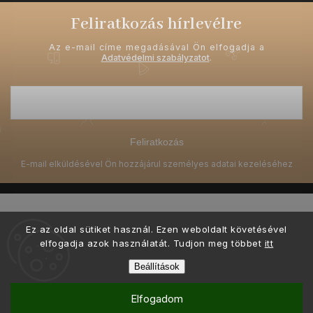
Feliratkozás hírlevélre
Az e-mail címe megadásával Ön elfogadja a
Adatvédelmi szabályzatot
.
Feliratkozás
Ez az oldal sütiket használ. Ezen weboldalt követésével
elfogadja azok használatát. Tudjon meg többet
itt
Copyright 2026
Ellami.hu
. Minden jog fenntartva.
Beállítások
Grafický návrh vytvořil a nakódoval
Shoptak.cz
Elfogadom
Shoptet készítette