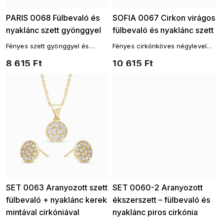
PARIS 0068 Fülbevaló és
SOFIA 0067 Cirkon virágos
nyaklánc szett gyönggyel
fülbevaló és nyaklánc szett
Fényes szett gyönggyel és
Fényes cirkónköves négylevelű
cirkóniákkal
lóhere szett
8 615 Ft
10 615 Ft
SET 0063 Aranyozott szett
SET 0060-2 Aranyozott
fülbevaló + nyaklánc kerek
ékszerszett – fülbevaló és
mintával cirkóniával
nyaklánc piros cirkónia