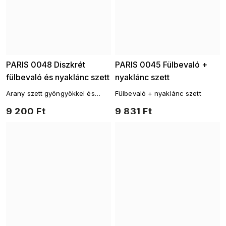
PARIS 0048 Diszkrét
PARIS 0045 Fülbevaló +
fülbevaló és nyaklánc szett
nyaklánc szett
Arany szett gyöngyökkel és
Fülbevaló + nyaklánc szett
cirkóniákkal – tökéletes
9 200 Ft
9 831 Ft
elegancia