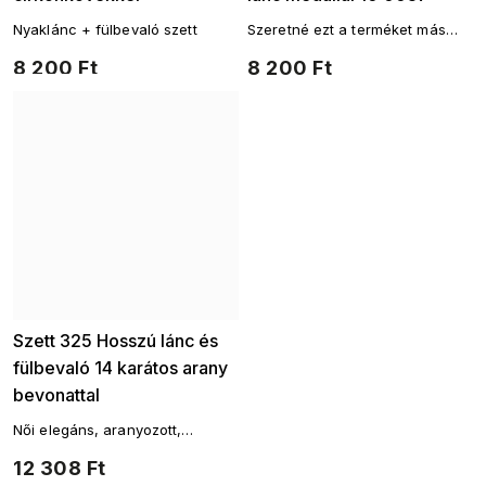
Nyaklánc + fülbevaló szett
Szeretné ezt a terméket más
aranyozott kiegészítők?
8 200 Ft
8 200 Ft
Aranyozott láncokAranyozott
fülbevalókAranyozott gyűrűk
Szett 325 Hosszú lánc és
fülbevaló 14 karátos arany
bevonattal
Női elegáns, aranyozott,
sebészeti acélból készült,
12 308 Ft
golyós motívummal díszített