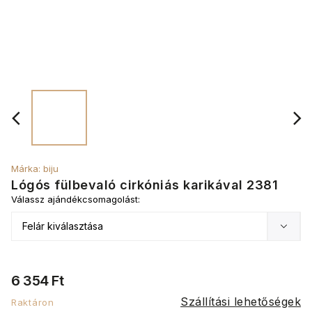
Márka:
biju
Lógós fülbevaló cirkóniás karikával 2381
Válassz ajándékcsomagolást:
6 354 Ft
Szállítási lehetőségek
Raktáron