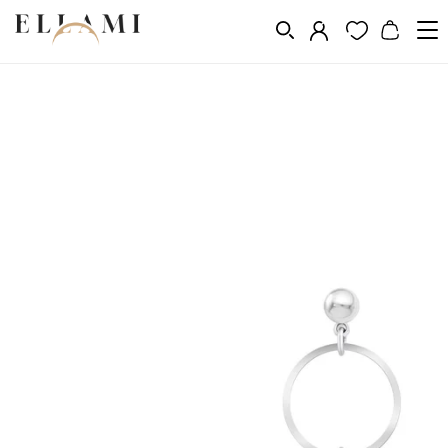
Ékszerek
Fülbevalók
Függő
/
/