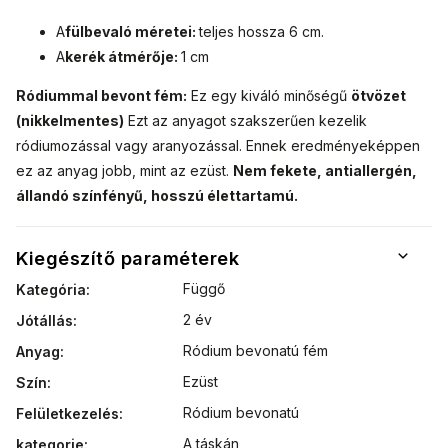
A
fülbevaló méretei:
teljes hossza 6 cm.
A
kerék átmérője:
1 cm
Ródiummal bevont fém:
Ez egy kiváló minőségű
ötvözet
(nikkelmentes)
Ezt az anyagot szakszerűen kezelik
ródiumozással vagy aranyozással.
Ennek eredményeképpen
ez az anyag jobb, mint az ezüst.
Nem fekete, antiallergén,
állandó színfényű, hosszú élettartamú.
Kiegészítő paraméterek
Függő
Kategória
:
2 év
Jótállás
:
Ródium bevonatú fém
Anyag
:
Ezüst
Szín
:
Ródium bevonatú
Felületkezelés
:
A táskán
kategorie
: