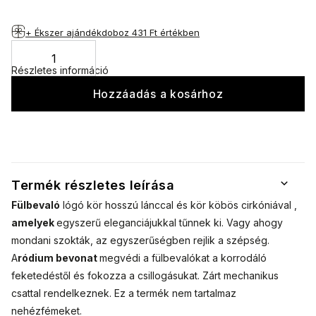
+ Ékszer ajándékdoboz
431 Ft értékben
Részletes információ
Hozzáadás a kosárhoz
Termék részletes leírása
Fülbevaló
lógó kör hosszú lánccal és kör köbös cirkóniával ,
amelyek
egyszerű eleganciájukkal tűnnek ki. Vagy ahogy
mondani szokták, az egyszerűségben rejlik a szépség.
A
ródium bevonat
megvédi a fülbevalókat a korrodáló
feketedéstől és fokozza a csillogásukat. Zárt mechanikus
csattal rendelkeznek. Ez a termék nem tartalmaz
nehézfémeket.