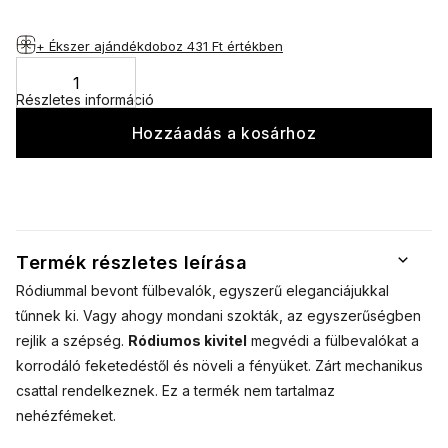
+ Ékszer ajándékdoboz
431 Ft értékben
Részletes információ
Hozzáadás a kosárhoz
Termék részletes leírása
Ródiummal bevont fülbevalók,
egyszerű eleganciájukkal
tűnnek ki. Vagy ahogy mondani szokták, az egyszerűségben
rejlik a szépség.
Ródiumos kivitel
megvédi a fülbevalókat a
korrodáló feketedéstől és növeli a fényüket. Zárt mechanikus
csattal rendelkeznek. Ez a termék nem tartalmaz
nehézfémeket.