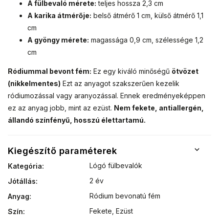
A fülbevaló mérete:
teljes hossza 2,3 cm
A karika átmérője:
belső átmérő 1 cm, külső átmérő 1,1
cm
A gyöngy mérete:
magassága 0,9 cm, szélessége 1,2
cm
Ródiummal bevont fém:
Ez egy kiváló minőségű
ötvözet
(nikkelmentes)
Ezt az anyagot szakszerűen kezelik
ródiumozással vagy aranyozással.
Ennek eredményeképpen
ez az anyag jobb, mint az ezüst.
Nem fekete, antiallergén,
állandó színfényű, hosszú élettartamú.
Kiegészítő paraméterek
Lógó fülbevalók
Kategória
:
2 év
Jótállás
:
Ródium bevonatú fém
Anyag
:
Fekete
,
Ezüst
Szín
: