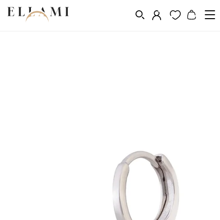
Ékszerek
Fülbevalók
Lógó fülbevalók
/
/