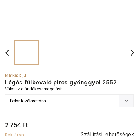
Márka:
biju
Lógós fülbevaló piros gyönggyel 2552
Válassz ajándékcsomagolást:
2 754 Ft
Szállítási lehetőségek
Raktáron