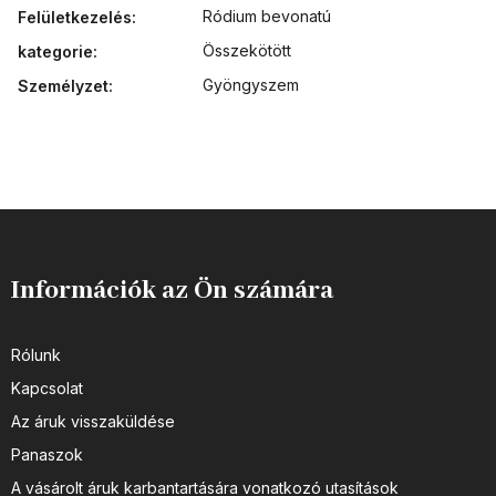
Ródium bevonatú
Felületkezelés
:
Összekötött
kategorie
:
Gyöngyszem
Személyzet
:
Információk az Ön számára
Rólunk
Kapcsolat
Az áruk visszaküldése
Panaszok
A vásárolt áruk karbantartására vonatkozó utasítások