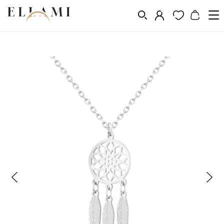
Ékszerek
Nyakláncok
/