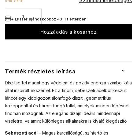
Szállítási lehetőségek
Raktáron
+ Ékszer ajándékdoboz
431 Ft értékben
Hozzáadás a kosárhoz
Termék részletes leírása
Díszítse fel magát egy védelem és pozitív energia szimbolikája
által inspirált ékszerrel. Ez a finom, sebészeti acélból készült
láncot egy kidolgozott álomfogó díszíti, geometrikus
középponttal és három függő tollal, amelyek minden lépésnél
finoman mozognak. Az elegáns dizájn ideális mindennapi
viseletre, valamint különleges alkalmakra is kiváló kiegészítő.
Sebészeti acél
– Magas karcállóságú, színtartó és