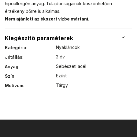
hipoallergén anyag. Tulajdonságainak köszönhetően
érzékeny bőrre is alkalmas.
Nem ajánlott az ékszert vízbe mártani.
Kiegészítő paraméterek
Nyakláncok
Kategória
:
2 év
Jótállás
:
Sebészeti acél
Anyag
:
Ezüst
Szín
:
Tárgy
Motívum
: