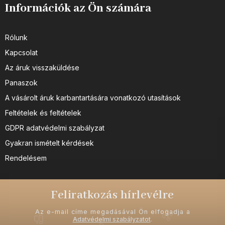
Információk az Ön számára
Rólunk
Kapcsolat
Az áruk visszaküldése
Panaszok
A vásárolt áruk karbantartására vonatkozó utasítások
Feltételek és feltételek
GDPR adatvédelmi szabályzat
Gyakran ismételt kérdések
Rendelésem
Feliratkozás hírlevélre
Az e-mail címe megadásával Ön elfogadja a
Adatvédelmi szabályzatot
.