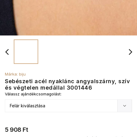
Márka:
biju
Sebészeti acél nyaklánc angyalszárny, szív
és végtelen medállal 3001446
Válassz ajándékcsomagolást:
5 908 Ft