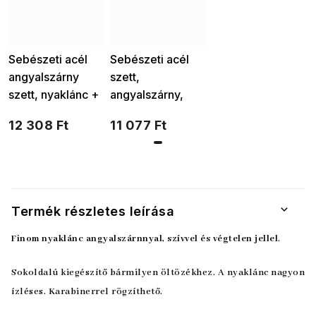
Sebészeti acél
Sebészeti acél
angyalszárny
szett,
szett, nyaklánc +
angyalszárny,
cirkónia fülbevaló
nyaklánc + lógó
12 308 Ft
11 077 Ft
179
fülbevaló 228
Termék részletes leírása
Finom nyaklánc angyalszárnnyal, szívvel és végtelen jellel
.
Sokoldalú kiegészítő bármilyen öltözékhez. A nyaklánc nagyon
ízléses. Karabinerrel rögzíthető.