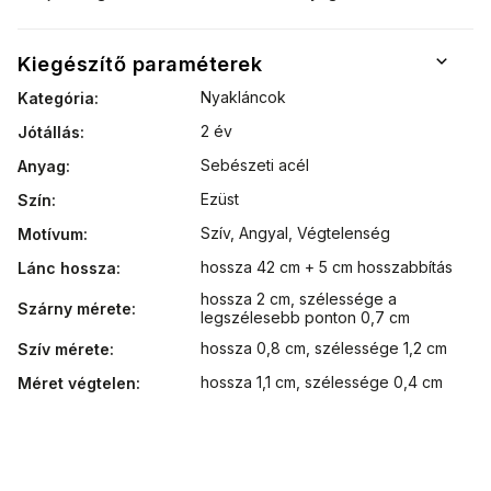
Kiegészítő paraméterek
Nyakláncok
Kategória
:
2 év
Jótállás
:
Sebészeti acél
Anyag
:
Ezüst
Szín
:
Szív
,
Angyal
,
Végtelenség
Motívum
:
hossza 42 cm + 5 cm hosszabbítás
Lánc hossza
:
hossza 2 cm, szélessége a
Szárny mérete
:
legszélesebb ponton 0,7 cm
hossza 0,8 cm, szélessége 1,2 cm
Szív mérete
:
hossza 1,1 cm, szélessége 0,4 cm
Méret végtelen
: