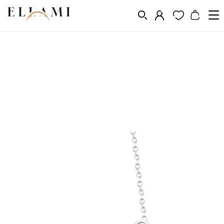
Ékszerek
Nyakláncok
/