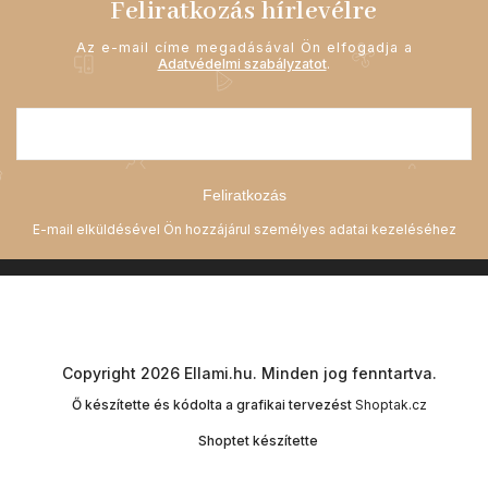
Feliratkozás hírlevélre
Az e-mail címe megadásával Ön elfogadja a
Adatvédelmi szabályzatot
.
Feliratkozás
Copyright 2026
Ellami.hu
. Minden jog fenntartva.
Ő készítette és kódolta a grafikai tervezést
Shoptak.cz
Shoptet készítette