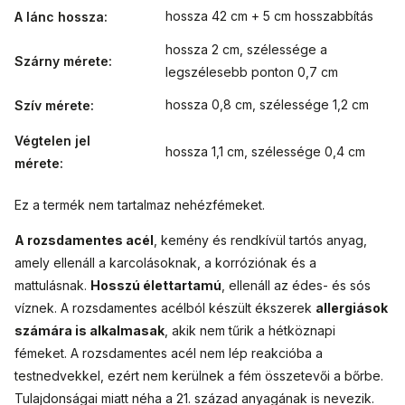
hossza 42 cm + 5 cm hosszabbítás
A lánc hossza
:
hossza 2 cm, szélessége a
Szárny mérete
:
legszélesebb ponton 0,7 cm
hossza 0,8 cm, szélessége 1,2 cm
Szív mérete
:
Végtelen jel
hossza 1,1 cm, szélessége 0,4 cm
mérete
:
Ez a termék nem tartalmaz nehézfémeket.
A rozsdamentes acél
, kemény és rendkívül tartós anyag,
amely ellenáll a karcolásoknak, a korróziónak és a
mattulásnak.
Hosszú élettartamú
, ellenáll az édes- és sós
víznek. A rozsdamentes acélból készült ékszerek
allergiások
számára is alkalmasak
, akik nem tűrik a hétköznapi
fémeket. A rozsdamentes acél nem lép reakcióba a
testnedvekkel, ezért nem kerülnek a fém összetevői a bőrbe.
Tulajdonságai miatt néha a 21. század anyagának is nevezik.