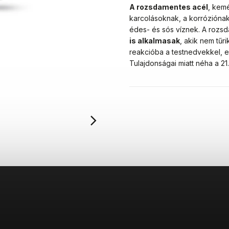
A rozsdamentes acél
, kemé
karcolásoknak, a korróziónak
édes- és sós víznek. A rozs
is alkalmasak
, akik nem tű
reakcióba a testnedvekkel, e
Tulajdonságai miatt néha a 2