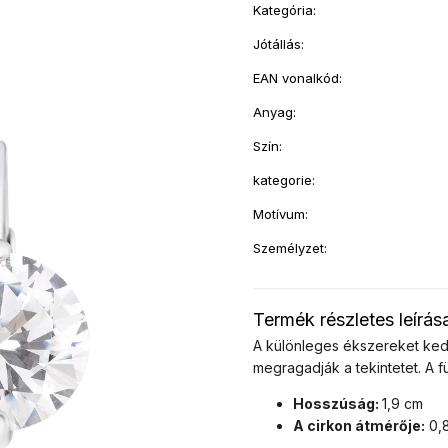
Kategória
:
Jótállás
:
EAN vonalkód
:
Anyag
:
Szín
:
kategorie
:
Motívum
:
Személyzet
:
Termék részletes leírás
A különleges ékszereket kedv
megragadják a tekintetet. A f
Hosszúság:
1,9 cm
A cirkon átmérője:
0,