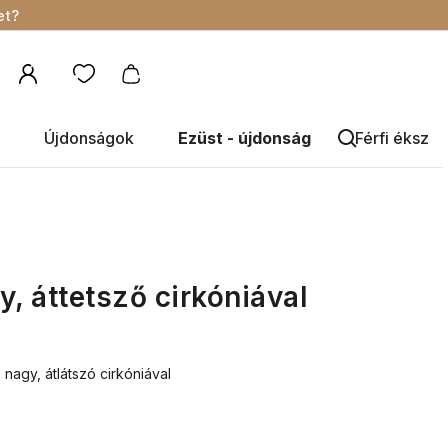
et?
Újdonságok
Ezüst - újdonság
Férfi éksze
y, áttetsző cirkóniával
nagy, átlátszó cirkóniával