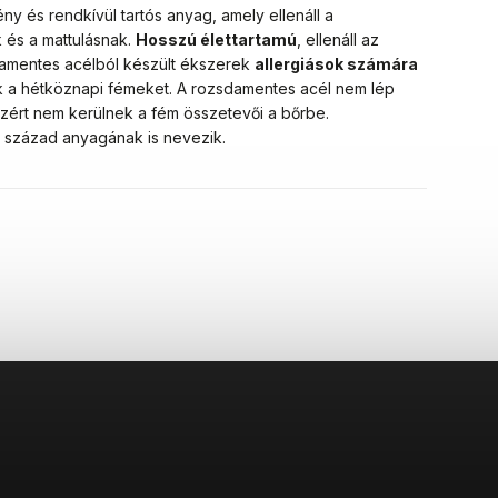
ny és rendkívül tartós anyag, amely ellenáll a
 és a mattulásnak.
Hosszú élettartamú
, ellenáll az
damentes acélból készült ékszerek
allergiások számára
rik a hétköznapi fémeket. A rozsdamentes acél nem lép
zért nem kerülnek a fém összetevői a bőrbe.
1. század anyagának is nevezik.