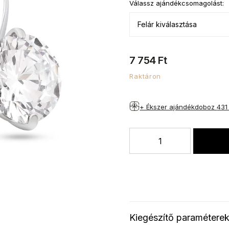
Válassz ajándékcsomagolást:
7 754 Ft
Raktáron
+ Ékszer ajándékdoboz
431
Kiegészítő paramétere