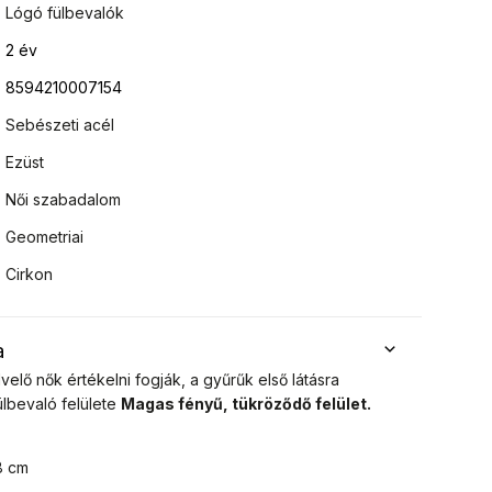
Lógó fülbevalók
2 év
8594210007154
Sebészeti acél
Ezüst
Női szabadalom
Geometriai
Cirkon
a
elő nők értékelni fogják, a gyűrűk első látásra
ülbevaló felülete
Magas fényű, tükröződő felület.
8 cm