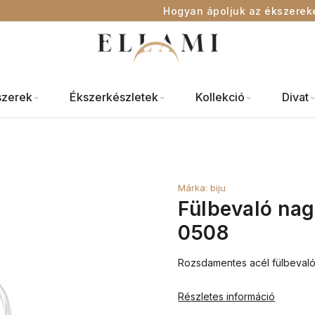
Hogyan ápoljuk az ékszerek
szerek
Ékszerkészletek
Kollekció
Divat
Márka:
biju
Fülbevaló nag
0508
Rozsdamentes acél fülbevaló 
Részletes információ