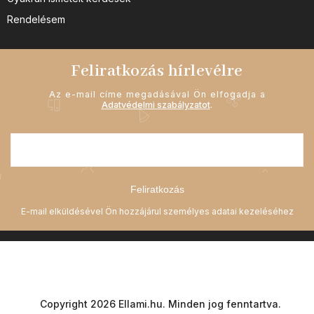
Rendelésem
Feliratkozás hírlevélre
Az e-mail címe megadásával Ön elfogadja a
Adatvédelmi szabályzatot
.
Feliratkozás
Copyright 2026
Ellami.hu
. Minden jog fenntartva.