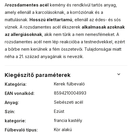
A
rozsdamentes acél
kemény és rendkívül tartós anyag,
amely ellenáll a karcolásoknak, a korróziónak és a
mattulásnak.
Hosszú élettartamú
, ellenáll az édes- és sós
víznek. A rozsdamentes acél ékszerek
alkalmasak azoknak
az allergiásoknak
, akik nem tűrik a nem nemesfémeket. A
rozsdamentes acél nem lép reakcióba a testnedvekkel, ezért
a bőrbe nem kerülnek a fém összetevői. Tulajdonságai miatt
néha a 21. század anyagának is nevezik.
Kiegészítő paraméterek
Kerek fülbevaló
Kategória
:
8594210004993
EAN vonalkód
:
Sebészeti acél
Anyag
:
Ezüst
Szín
:
francia kastély
kategorie
:
Kör alakú
Fülbevaló típus
: