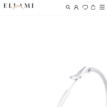
Ékszerek
Fülbevalók
Kerek fülbevaló
/
/