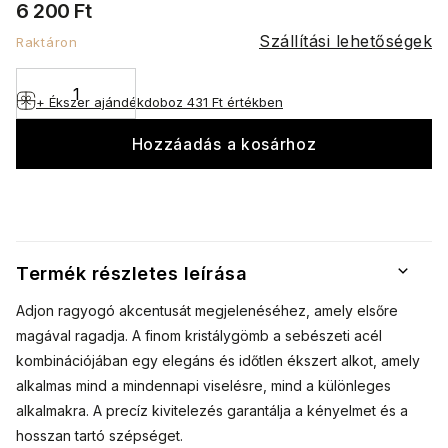
6 200 Ft
Szállítási lehetőségek
Raktáron
+ Ékszer ajándékdoboz
431 Ft értékben
Hozzáadás a kosárhoz
Termék részletes leírása
Adjon ragyogó akcentusát megjelenéséhez, amely elsőre
magával ragadja. A finom kristálygömb a sebészeti acél
kombinációjában egy elegáns és időtlen ékszert alkot, amely
alkalmas mind a mindennapi viselésre, mind a különleges
alkalmakra. A precíz kivitelezés garantálja a kényelmet és a
hosszan tartó szépséget.