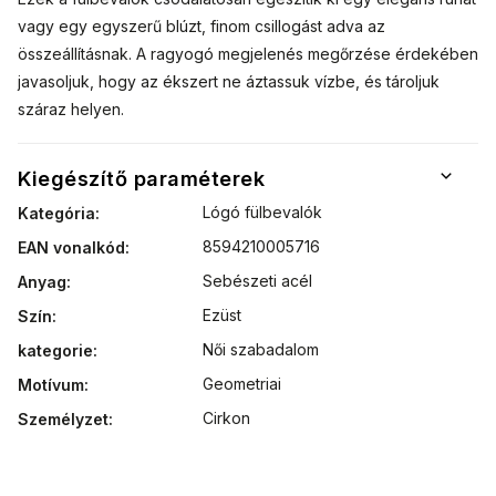
vagy egy egyszerű blúzt, finom csillogást adva az
összeállításnak. A ragyogó megjelenés megőrzése érdekében
javasoljuk, hogy az ékszert ne áztassuk vízbe, és tároljuk
száraz helyen.
Kiegészítő paraméterek
Lógó fülbevalók
Kategória
:
8594210005716
EAN vonalkód
:
Sebészeti acél
Anyag
:
Ezüst
Szín
:
Női szabadalom
kategorie
:
Geometriai
Motívum
:
Cirkon
Személyzet
: