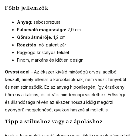
Főbb jellemzők
Anyag:
sebcsorszüst
Fülbevaló magassága:
2,9 cm
Gömb átmérője:
1,2 cm
Rögzítés:
női patent zár
Ragyogó kristályos felület
Finom, markáns és időtlen design
Orvosi acél
– Az ékszer kiváló minőségű orvosi acélból
készült, amely ellenáll a karcolásoknak, nem veszít fényéből
és nem színeződik. Ez az anyag hipoallergén, így érzékeny
bőrre is alkalmas, és ideális mindennapi viselethez. Erőssége
és állandósága révén az ékszer hosszú időig megőrzi
gyönyörű megjelenését gyakori használat mellett is.
Tipp a stílushoz vagy az ápoláshoz
Ezek a fülbevalók csodálatosan egészítik ki egy elegáns ruhát