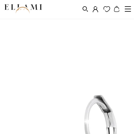
Ékszerek
Fülbevalók
Lógó fülbevalók
/
/