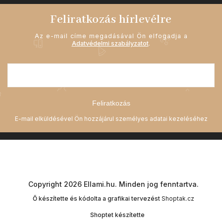
Feliratkozás hírlevélre
Az e-mail címe megadásával Ön elfogadja a
Adatvédelmi szabályzatot
.
Feliratkozás
Copyright 2026
Ellami.hu
. Minden jog fenntartva.
Ő készítette és kódolta a grafikai tervezést
Shoptak.cz
Shoptet készítette