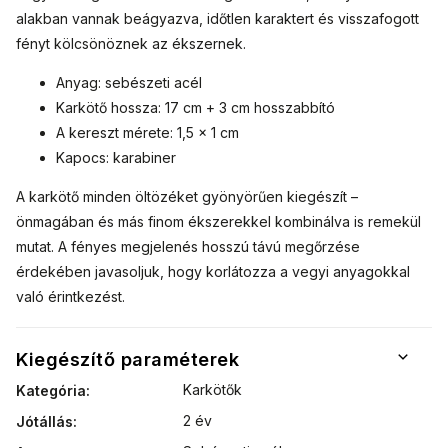
alakban vannak beágyazva, időtlen karaktert és visszafogott
fényt kölcsönöznek az ékszernek.
Anyag: sebészeti acél
Karkötő hossza: 17 cm + 3 cm hosszabbító
A kereszt mérete: 1,5 × 1 cm
Kapocs: karabiner
A karkötő minden öltözéket gyönyörűen kiegészít –
önmagában és más finom ékszerekkel kombinálva is remekül
mutat. A fényes megjelenés hosszú távú megőrzése
érdekében javasoljuk, hogy korlátozza a vegyi anyagokkal
való érintkezést.
Kiegészítő paraméterek
Karkötők
Kategória
:
2 év
Jótállás
: