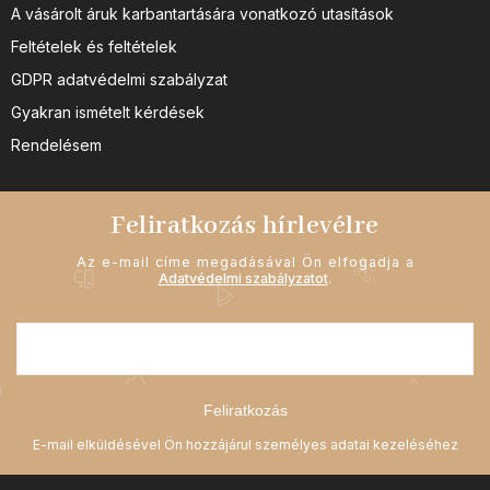
A vásárolt áruk karbantartására vonatkozó utasítások
Feltételek és feltételek
GDPR adatvédelmi szabályzat
Gyakran ismételt kérdések
Rendelésem
Feliratkozás hírlevélre
Az e-mail címe megadásával Ön elfogadja a
Adatvédelmi szabályzatot
.
Feliratkozás