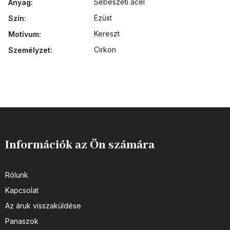
Sebészeti acél
Anyag
:
Ezüst
Szín
:
Kereszt
Motívum
:
Cirkon
Személyzet
:
Információk az Ön számára
Rólunk
Kapcsolat
Az áruk visszaküldése
Panaszok