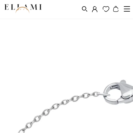
Ékszerek
Karkötők
/