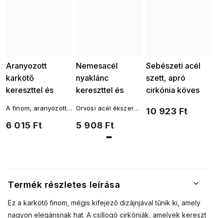
Aranyozott
Nemesacél
Sebészeti acél
karkötő
nyaklánc
szett, apró
kereszttel és
kereszttel és
cirkónia köves
tiszta cirkóniával
áttetsző kövekkel
kereszttel,
A finom, aranyozott,
Orvosi acél ékszer
10 923 Ft
2157
1687
nyaklánc +
áttetsző cirkóniával
nyaklánc kereszt és
6 015 Ft
5 908 Ft
karkötő 253
díszített kereszt
törésmentes
motívumos karkötő
kövekkel
egyszerre hat
elegánsan és
szimbolikusan.
Termék részletes leírása
Ez a karkötő finom, mégis kifejező dizájnjával tűnik ki, amely
nagyon elegánsnak hat. A csillogó cirkóniák, amelyek kereszt