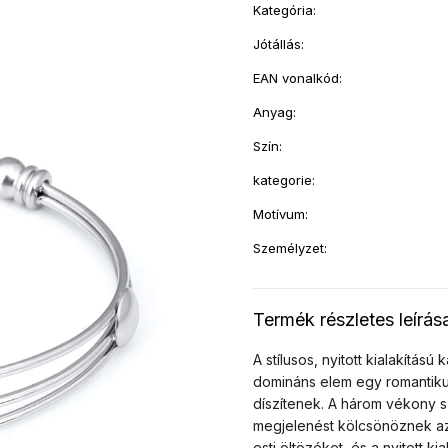
Kategória
:
Jótállás
:
EAN vonalkód
:
Anyag
:
Szín
:
kategorie
:
Motívum
:
Személyzet
:
Termék részletes leírás
A stílusos, nyitott kialakítású
domináns elem egy romantikus,
díszítenek. A három vékony 
megjelenést kölcsönöznek az 
esti öltözéket, és a nyitott 