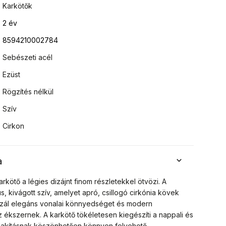
Karkötők
2 év
8594210002784
Sebészeti acél
Ezüst
Rögzítés nélkül
Szív
Cirkon
a
 karkötő a légies dizájnt finom részletekkel ötvözi. A
 kivágott szív, amelyet apró, csillogó cirkónia kövek
szál elegáns vonalai könnyedséget és modern
ékszernek. A karkötő tökéletesen kiegészíti a nappali és
kialakításnak köszönhetően könnyen felvehető.