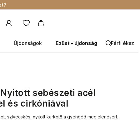
et?
Újdonságok
Ezüst - újdonság
Férfi éksze
yitott sebészeti acél
l és cirkóniával
kott szívecskés, nyitott karkötő a gyengéd megjelenésért.