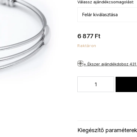
Válassz ajándékcsomagolást:
6 877 Ft
Raktáron
+ Ékszer ajándékdoboz
431
Kiegészítő paramétere