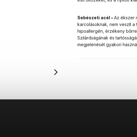
Sebészeti acél –
Az ékszer m
karcolásoknak, nem veszít a
hipoallergén, érzékeny bőrre 
Szilárdságának és tartóssá
megjelenését gyakori használa