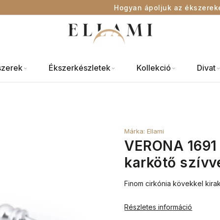
Hogyan ápoljuk az ékszerek
szerek
Ékszerkészletek
Kollekció
Divat
Márka:
Ellami
VERONA 1691 N
karkötő szívve
Finom cirkónia kövekkel kira
Részletes információ