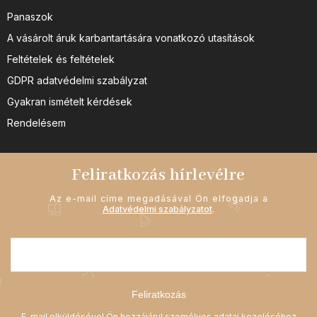
Panaszok
A vásárolt áruk karbantartására vonatkozó utasítások
Feltételek és feltételek
GDPR adatvédelmi szabályzat
Gyakran ismételt kérdések
Rendelésem
Feliratkozás hírlevélre
Az e-mail címe megadásával Ön elfogadja a
Adatvédelmi szabályzatot
.
Feliratkozás