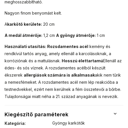
meghosszabbítható.
Nagyon finom benyomást kelt.
A
karkötő kerülete:
20 cm
A medál átmérője:
1,2 cm
A gyöngy átmérője:
1 cm
Használati utasítás:
Rozsdamentes acél
kemény és
rendkívül tartós anyag, amely ellenáll a karcolásoknak, a
korróziónak és a mattulásnak.
Hosszú élettartamú
Ellenáll az
édes- és sós víznek. A rozsdamentes acélból készült
ékszerek
allergiások számára is alkalmasak
akik nem tűrik
a nemesfémeket. A rozsdamentes acél nem lép reakcióba a
testnedvekkel, ezért nem kerülnek a fém összetevői a bőrbe.
Tulajdonságai miatt néha a 21. század anyagának is nevezik.
Kiegészítő paraméterek
Gyöngy karkötők
Kategória
: