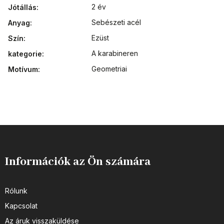
2 év
Jótállás
:
Sebészeti acél
Anyag
:
Ezüst
Szín
:
A karabineren
kategorie
:
Geometriai
Motívum
:
Információk az Ön számára
Rólunk
Kapcsolat
Az áruk visszaküldése