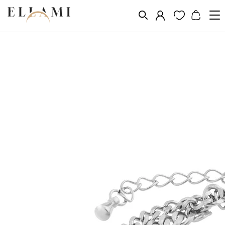
Ékszerek
Karkötők
Gyöngy karkötők
/
/