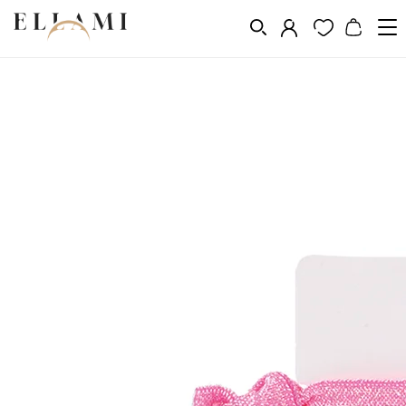
Divat
Hajkiegészítõk
Hajgumik
Gumiszalagok készletei
/
/
/