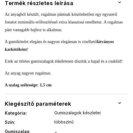
Termék részletes leírása
Az anyagból készült, rugalmas pántnak köszönhetően egy egyszerű
fonatot minimális erőfeszítéssel extra klasszissá emelhetsz.
A rugalmas
pánt vastagabb hajhoz is alkalmas.
A gumikötelet elegáns és nagyon elegánsan is viselhető
látványos
karkötőként
!
Ezek az ötletes gumiszalagok tökéletesen díszítik a hajad és a csuklód!
Az anyag nagyon rugalmas.
A szalag szélessége: 1,5 cm
Kiegészítő paraméterek
Gumiszalagok készletei
Kategória
:
többszínű
Szín
:
Gumiszalag