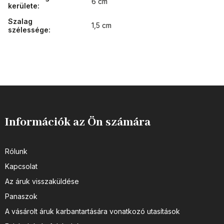
6 cm
kerülete
:
Szalag
1,5 cm
szélessége
:
Információk az Ön számára
Rólunk
Kapcsolat
Az áruk visszaküldése
Panaszok
A vásárolt áruk karbantartására vonatkozó utasítások