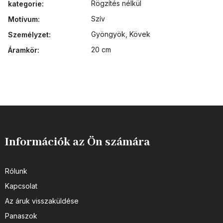
Rögzítés nélkül
kategorie
:
Szív
Motívum
:
Gyöngyök
,
Kövek
Személyzet
:
20 cm
Áramkör
:
Információk az Ön számára
Rólunk
Kapcsolat
Az áruk visszaküldése
Panaszok