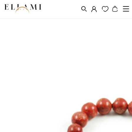
Ékszerek
Karkötők
Természetes kő karkötők
/
/