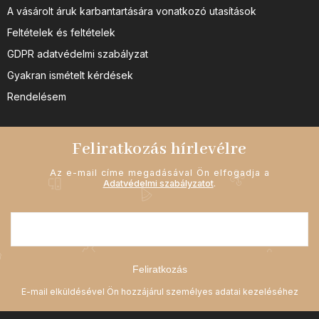
A vásárolt áruk karbantartására vonatkozó utasítások
Feltételek és feltételek
GDPR adatvédelmi szabályzat
Gyakran ismételt kérdések
Rendelésem
Feliratkozás hírlevélre
Az e-mail címe megadásával Ön elfogadja a
Adatvédelmi szabályzatot
.
Feliratkozás