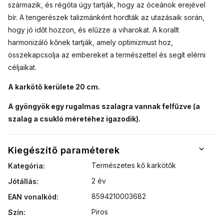
származik, és régóta úgy tartják, hogy az óceánok erejével
bír. A tengerészek talizmánként hordták az utazásaik során,
hogy jó időt hozzon, és elűzze a viharokat. A korallt
harmonizáló kőnek tartják, amely optimizmust hoz,
összekapcsolja az embereket a természettel és segít elérni
céljaikat.
A karkötő kerülete 20 cm.
A gyöngyök egy rugalmas szalagra vannak felfűzve (a
szalag a csukló méretéhez igazodik).
Kiegészítő paraméterek
Természetes kő karkötők
Kategória
:
2 év
Jótállás
:
8594210003682
EAN vonalkód
:
Piros
Szín
: