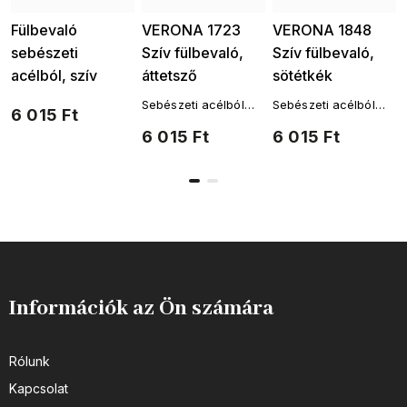
Fülbevaló
VERONA 1723
VERONA 1848
sebészeti
Szív fülbevaló,
Szív fülbevaló,
acélból, szív
áttetsző
sötétkék
türkizkékkel
Sebészeti acélból
Sebészeti acélból
6 015 Ft
készült fülbevaló
készült fülbevaló
6 015 Ft
6 015 Ft
Információk az Ön számára
Rólunk
Kapcsolat