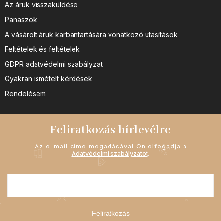
Az áruk visszaküldése
Panaszok
A vásárolt áruk karbantartására vonatkozó utasítások
Feltételek és feltételek
GDPR adatvédelmi szabályzat
Gyakran ismételt kérdések
Rendelésem
Feliratkozás hírlevélre
Az e-mail címe megadásával Ön elfogadja a
Adatvédelmi szabályzatot
.
Feliratkozás