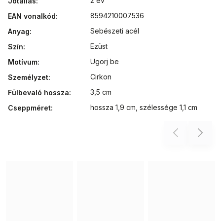
2 év
Jótállás
:
8594210007536
EAN vonalkód
:
Sebészeti acél
Anyag
:
Ezüst
Szín
:
Ugorj be
Motívum
:
Cirkon
Személyzet
:
3,5 cm
Fülbevaló hossza
:
hossza 1,9 cm, szélessége 1,1 cm
Cseppméret
:
Previous
Next