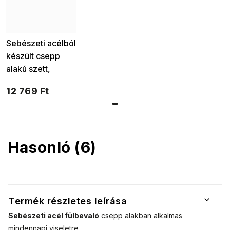
Sebészeti acélból
készült csepp
alakú szett,
nyaklánc +
12 769 Ft
fülbevaló
smaragdzöld
cirkóniummal
100002
Hasonló (6)
Termék részletes leírása
Sebészeti acél fülbevaló
csepp alakban
alkalmas
mindennapi viseletre.