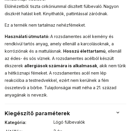
Elölnézetből.
tiszta cirkóniummal díszített fülbevaló
.
Nagyon
diszkrét hatást kelt. Kinyithatók, pattintással záródnak.
Ez a termék nem tartalmaz nehézfémeket.
Használati útmutató:
A rozsdamentes acél kemény és
rendkívül tartós anyag, amely ellenáll a karcolásoknak, a
korróziónak és a mattulásnak.
Hosszú élettartamú
, ellenáll
az édes- és sós víznek. A rozsdamentes acélból készült
ékszerek
allergiások számára is alkalmasak
, akik nem tűrik
a hétköznapi fémeket. A rozsdamentes acél nem lép
reakcióba a testnedvekkel, ezért nem kerülnek a fém
összetevői a bőrbe. Tulajdonságai miatt néha a 21. század
anyagának is nevezik.
Kiegészítő paraméterek
Lógó fülbevalók
Kategória
: