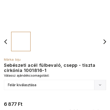
Márka:
biju
Sebészeti acél fülbevaló, csepp - tiszta
cirkónia 1001816-1
Válassz ajándékcsomagolást:
6 877 Ft