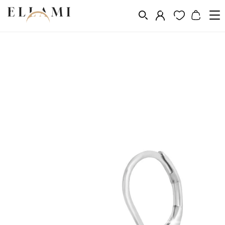
Ékszerek
Fülbevalók
Lógó fülbevalók
/
/