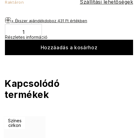
Szállítási lehetőségek
Raktáron
+ Ékszer ajándékdoboz
431 Ft értékben
Részletes információ
Hozzáadás a kosárhoz
Kapcsolódó
termékek
Színes
cirkon