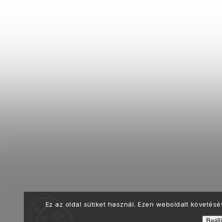
Ez az oldal sütiket használ. Ezen weboldalt követés
Beáll