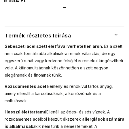
6 554 Ft
cirkóniával
1001816
cirkónia
smaragdcseppel
kirakva.
1001816-1
Termék részletes leírása
Sebészeti acél szett életfával verhetetlen áron.
Ez a szett
nem csak formálisabb alkalmakra remek választás, de egy
egyszerű ruhát vagy kedvenc felsőjét is remekül kiegészítheti
vele. A kifinomultságnak köszönhetően a szett nagyon
elegánsnak és finomnak tűnik.
Rozsdamentes acél
kemény és rendkívül tartós anyag,
amely ellenáll a karcolásoknak, a korróziónak és a
mattulásnak.
Hosszú élettartamú
Ellenáll az édes- és sós víznek. A
rozsdamentes acélból készült ékszerek
allergiások számára
is alkalmasak
akik nem tűrik a nemesfémeket. A