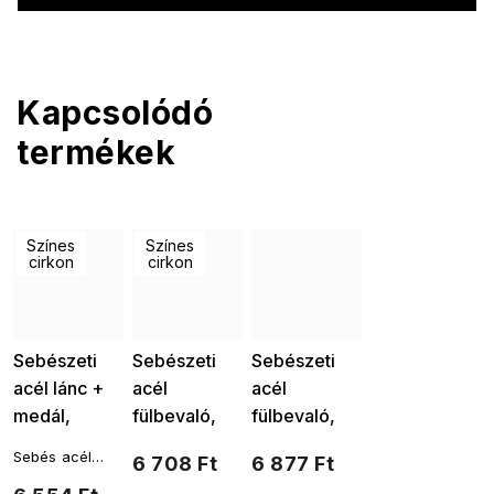
Kapcsolódó
termékek
Színes
Színes
cirkon
cirkon
Sebészeti
Sebészeti
Sebészeti
acél lánc +
acél
acél
medál,
fülbevaló,
fülbevaló,
csepp-
smaragdzöld
csepp -
Sebés acél
6 708 Ft
6 877 Ft
emerald
cirkónia
tiszta
nyaklánc