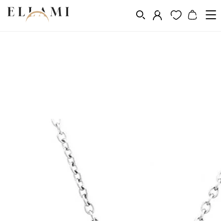
Ékszerek
Ékszerkészletek
Lánc és fülbevaló készlet
/
/