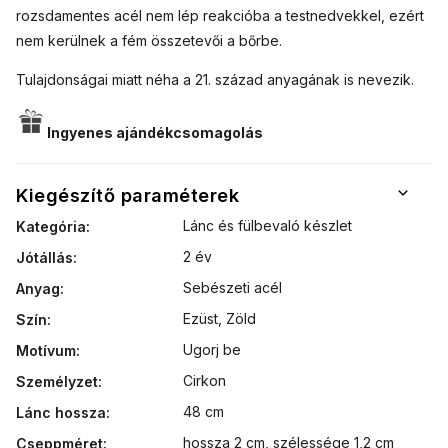
rozsdamentes acél nem lép reakcióba a testnedvekkel, ezért
nem kerülnek a fém összetevői a bőrbe.
Tulajdonságai miatt néha a 21. század anyagának is nevezik.
Ingyenes ajándékcsomagolás
Kiegészítő paraméterek
Lánc és fülbevaló készlet
Kategória
:
2 év
Jótállás
:
Sebészeti acél
Anyag
:
Ezüst
,
Zöld
Szín
:
Ugorj be
Motívum
:
Cirkon
Személyzet
:
48 cm
Lánc hossza
:
hossza 2 cm, szélessége 1,2 cm
Cseppméret
: