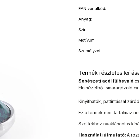
EAN vonalkód
:
Anyag
:
Szín
:
Motívum
:
Személyzet
:
Termék részletes leírás
Sebészeti acél fülbevaló
cs
Elölnézetből.
smaragdzöld ci
Kinyithatók, pattintással záró
Ez a termék nem tartalmaz n
Szettekhez nyakláncot is kíná
Használati útmutató:
A roz