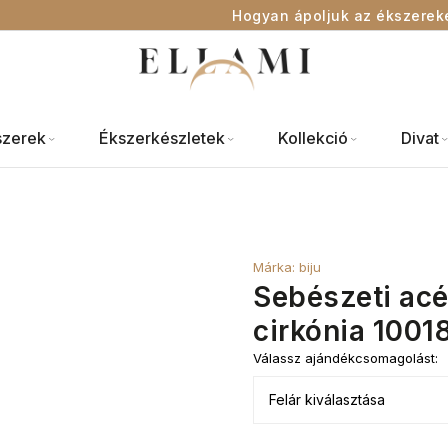
Hogyan ápoljuk az ékszerek
szerek
Ékszerkészletek
Kollekció
Divat
Márka:
biju
Sebészeti acé
cirkónia 1001
Válassz ajándékcsomagolást: