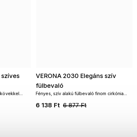
 szíves
VERONA 2030 Elegáns szív
fülbevaló
a kövekkel
Fényes, szív alakú fülbevaló finom cirkónia
i eleganciához.
kövekkel és praktikus, kapcsos zárással.
6 138 Ft
6 877 Ft