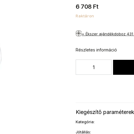
6 708 Ft
Raktáron
+ Ékszer ajándékdoboz
431
Részletes információ
Kiegészítő paramétere
Kategória
:
Jótállás
: