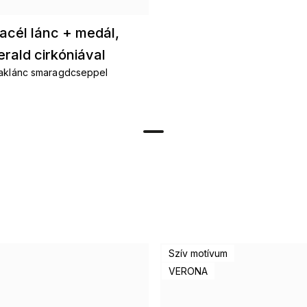
acél lánc + medál,
rald cirkóniával
aklánc smaragdcseppel
Szív motívum
VERONA