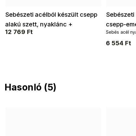
Sebészeti acélból készült csepp
Sebészeti 
alakú szett, nyaklánc +
csepp-eme
12 769 Ft
Sebés acél ny
fülbevaló smaragdzöld
kirakva.
6 554 Ft
cirkóniummal 100002
Hasonló (5)