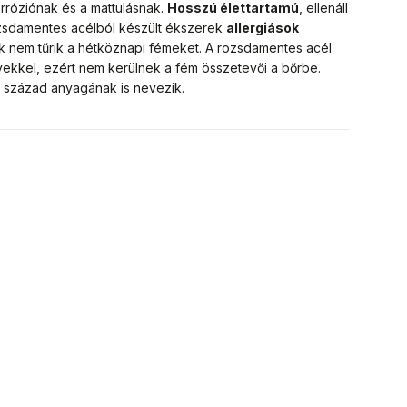
orróziónak és a mattulásnak.
Hosszú élettartamú
, ellenáll
ozsdamentes acélból készült ékszerek
allergiások
ik nem tűrik a hétköznapi fémeket. A rozsdamentes acél
ekkel, ezért nem kerülnek a fém összetevői a bőrbe.
1. század anyagának is nevezik.