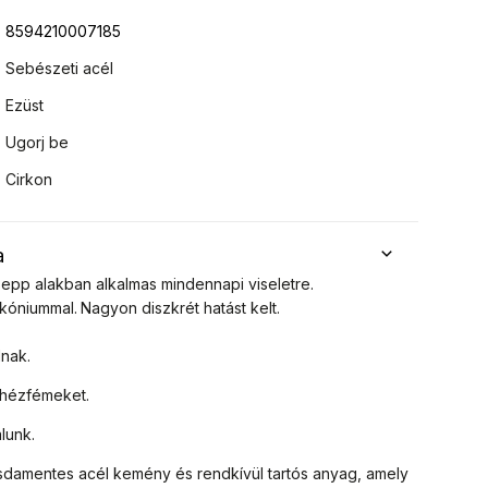
8594210007185
Sebészeti acél
Ezüst
Ugorj be
Cirkon
a
epp alakban
alkalmas mindennapi viseletre.
rkóniummal
.
Nagyon diszkrét hatást kelt.
dnak.
ehézfémeket.
lunk.
sdamentes acél kemény és rendkívül tartós anyag, amely