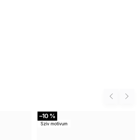
Previous
Next
–10 %
Akció
Szív motívum