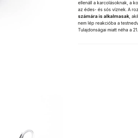
ellenáll a karcolásoknak, a k
az édes- és sós víznek. A r
számára is alkalmasak
, ak
nem lép reakcióba a testnedv
Tulajdonságai miatt néha a 2