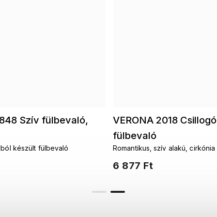
48 Szív fülbevaló,
VERONA 2018 Csillogó
fülbevaló
ból készült fülbevaló
Romantikus, szív alakú, cirkóni
díszített fülbevaló a mindennap
6 877 Ft