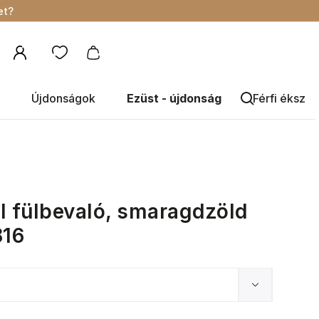
et?
Újdonságok
Ezüst - újdonság
Férfi éksze
l fülbevaló, smaragdzöld
816