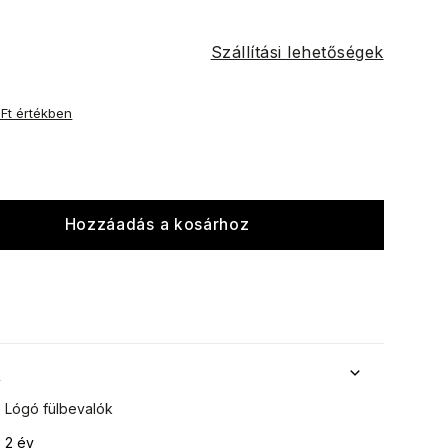
Szállítási lehetőségek
 Ft értékben
Hozzáadás a kosárhoz
k
Lógó fülbevalók
2 év