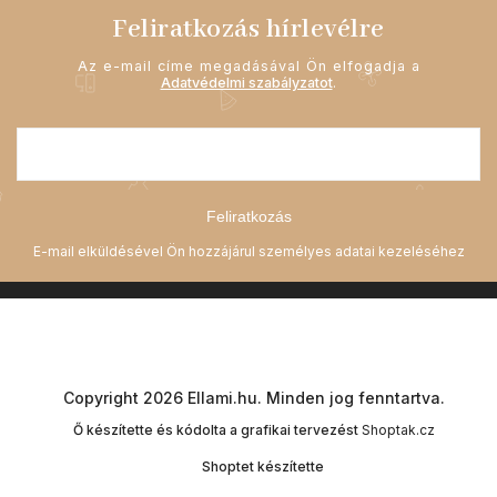
Feliratkozás hírlevélre
Az e-mail címe megadásával Ön elfogadja a
Adatvédelmi szabályzatot
.
Feliratkozás
Copyright 2026
Ellami.hu
. Minden jog fenntartva.
Ő készítette és kódolta a grafikai tervezést
Shoptak.cz
Shoptet készítette