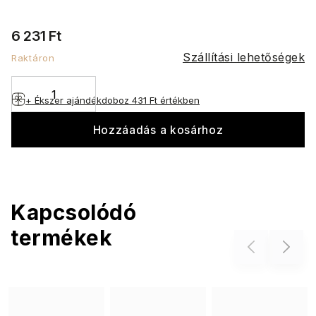
6 231 Ft
Szállítási lehetőségek
Raktáron
+ Ékszer ajándékdoboz
431 Ft értékben
Hozzáadás a kosárhoz
Kapcsolódó
termékek
Previous
Next