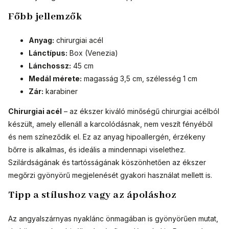
Főbb jellemzők
Anyag:
chirurgiai acél
Lánctípus:
Box (Venezia)
Lánchossz:
45 cm
Medál mérete:
magasság 3,5 cm, szélesség 1 cm
Zár:
karabiner
Chirurgiai acél
– az ékszer kiváló minőségű chirurgiai acélból
készült, amely ellenáll a karcolódásnak, nem veszít fényéből
és nem színeződik el. Ez az anyag hipoallergén, érzékeny
bőrre is alkalmas, és ideális a mindennapi viselethez.
Szilárdságának és tartósságának köszönhetően az ékszer
megőrzi gyönyörű megjelenését gyakori használat mellett is.
Tipp a stílushoz vagy az ápoláshoz
Az angyalszárnyas nyaklánc önmagában is gyönyörűen mutat,