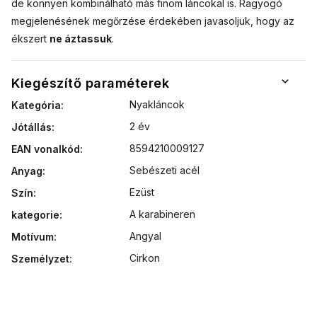
de könnyen kombinálható más finom láncokal is. Ragyogó
megjelenésének megőrzése érdekében javasoljuk, hogy az
ékszert
ne áztassuk
.
Kiegészítő paraméterek
Nyakláncok
Kategória
:
2 év
Jótállás
:
8594210009127
EAN vonalkód
:
Sebészeti acél
Anyag
:
Ezüst
Szín
:
A karabineren
kategorie
:
Angyal
Motívum
:
Cirkon
Személyzet
: