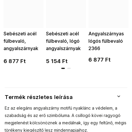
Sebészeti acél
Sebészeti acél
Angyalszárnyas
fülbevaló,
fülbevaló, lógó
lógós fülbevaló
angyalszárnyak
angyalszárnyak
2366
cirkóniával
cirkóniával
6 877 Ft
6 877 Ft
5 154 Ft
1002359
Termék részletes leírása
Ez az elegáns angyalszárny motifú nyaklánc a védelem, a
szabadság és az erő szimbóluma. A csillogó kövei ragyogó
megjelenést kölcsönöznek a medálnak, így egy feltűnő, mégis
törékeny kiegészítő lesz mindennapjaihoz.