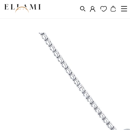
Ékszerek
Nyakláncok
/