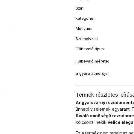
Szín
:
kategorie
:
Motívum
:
Személyzet
:
Fülbevaló típus
:
Fülbevaló mérete
:
a gyűrű átmérője
:
Termék részletes leírás
Angyalszárny rozsdamente
ünnepi viseletnek egyaránt. T
Kiváló minőségű rozsdamen
kölcsönzi nekik
velice elega
Ez a termék nem tartalmaz n