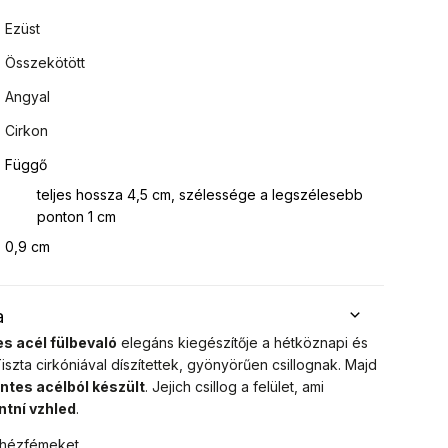
Ezüst
Összekötött
Angyal
Cirkon
Függő
teljes hossza 4,5 cm, szélessége a legszélesebb
ponton 1 cm
0,9 cm
a
s acél fülbevaló
elegáns kiegészítője a hétköznapi és
iszta cirkóniával díszítettek, gyönyörűen csillognak. Majd
tes acélból készült
. Jejich
csillog a felület, ami
ntní vzhled
.
ehézfémeket.