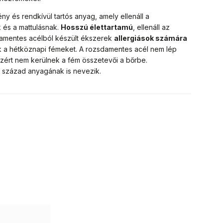
ny és rendkívül tartós anyag, amely ellenáll a
 és a mattulásnak.
Hosszú élettartamú
, ellenáll az
damentes acélból készült ékszerek
allergiások számára
rik a hétköznapi fémeket. A rozsdamentes acél nem lép
zért nem kerülnek a fém összetevői a bőrbe.
1. század anyagának is nevezik.