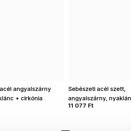
 acél angyalszárny
Sebészeti acél szett,
klánc + cirkónia
angyalszárny, nyaklán
11 077 Ft
179
fülbevaló 228