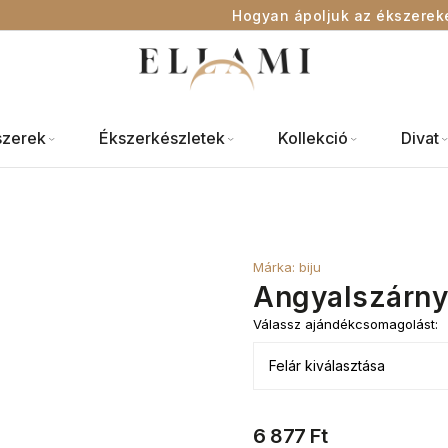
Hogyan ápoljuk az ékszerek
szerek
Ékszerkészletek
Kollekció
Divat
Márka:
biju
Angyalszárny
Válassz ajándékcsomagolást:
6 877 Ft