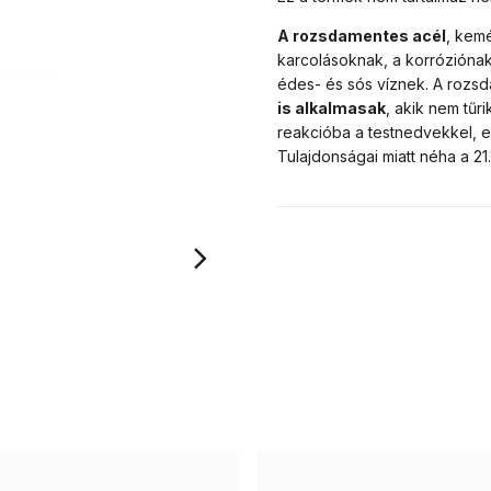
A rozsdamentes acél
, kemé
karcolásoknak, a korróziónak
édes- és sós víznek. A rozs
is alkalmasak
, akik nem tű
reakcióba a testnedvekkel, e
Tulajdonságai miatt néha a 2