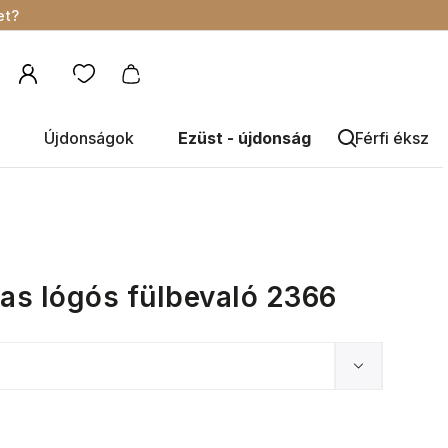
et?
Újdonságok
Ezüst - újdonság
Férfi éksze
as lógós fülbevaló 2366