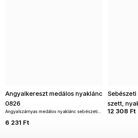
Angyalkereszt medálos nyaklánc
Sebészeti
0826
szett, nya
12 308 Ft
Angyalszárnyas medálos nyaklánc sebészeti
fülbevaló 
acélból
6 231 Ft