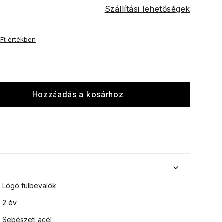
Szállítási lehetőségek
 Ft értékben
Hozzáadás a kosárhoz
k
Lógó fülbevalók
2 év
Sebészeti acél