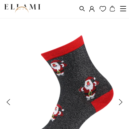
Divat
Zoknik
Klasszikus
/
/