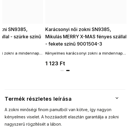
okni SN9385,
Karácsonyi női zokni SN9385,
állal - szürke színű
Mikulás MERRY X-MAS fényes szállal
- fekete színű 9001504-3
i zokni a mindennapi
Kényelmes karácsonyi zokni a mindennapi
szerűbb zokni szabás.
viselethez! A legnépszerűbb zokni szabás.
1 123 Ft
Termék részletes leírása
A zokni minőségi finom pamutból van kötve, így nagyon
kényelmes viselet. A hozzáadott elasztán garantálja a zokni
nagyszerű rögzítését a lábon.