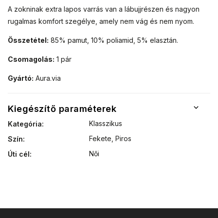
A zokninak extra lapos varrás van a lábujjrészen és nagyon
rugalmas komfort szegélye, amely nem vág és nem nyom.
Összetétel:
85% pamut, 10% poliamid, 5% elasztán.
Csomagolás:
1 pár
Gyártó:
Aura.via
Kiegészítő paraméterek
Klasszikus
Kategória
:
Fekete, Piros
Szín
:
Női
Úti cél
: