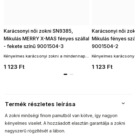
Karácsonyi női zokni SN9385,
Karácsonyi női zok
Mikulás MERRY X-MAS fényes szállal
Mikulás fényes száll
- fekete színű 9001504-3
9001504-2
Kényelmes karácsonyi zokni a mindennapi
Kényelmes karácsonyi 
viselethez! A legnépszerűbb zokni szabás.
viselethez! A legnépsz
1 123 Ft
1 123 Ft
Termék részletes leírása
A zokni minőségi finom pamutból van kötve, így nagyon
kényelmes viselet. A hozzáadott elasztán garantálja a zokni
nagyszerű rögzítését a lábon.