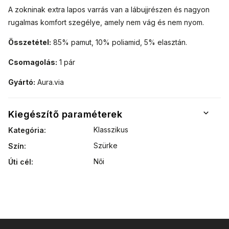
A zokninak extra lapos varrás van a lábujjrészen és nagyon
rugalmas komfort szegélye, amely nem vág és nem nyom.
Összetétel:
85% pamut, 10% poliamid, 5% elasztán.
Csomagolás:
1 pár
Gyártó:
Aura.via
Kiegészítő paraméterek
Klasszikus
Kategória
:
Szürke
Szín
:
Női
Úti cél
: