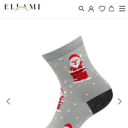
Divat
Zoknik
Klasszikus
/
/