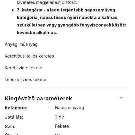
kivételes megjelenést biztosít.
3. kategória - a legelterjedtebb napszemüveg
kategória, napsütéses nyári napokra alkalmas,
szürkületben vagy gyengébb fényviszonyok között
kevésbé alkalmas.
Anyag: műanyag
Kerettípus: teljes keretes
Keret színe: fekete
Lencse színe: fekete
Kiegészítő paraméterek
Napszemüveg
Kategória
:
2 év
Jótállás
:
Fekete
Szín
: