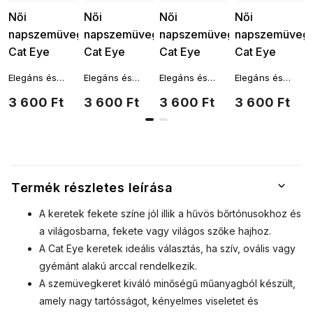
Női
Női
Női
Női
napszemüveg,
napszemüveg,
napszemüveg,
napszemüveg,
Cat Eye
Cat Eye
Cat Eye
Cat Eye
S3542,
S3542,
S3542, kék
S3542,
Elegáns és
Elegáns és
Elegáns és
Elegáns és
barna színű
leopárd
9001557-12
bordó színű,
ízléses, mégis
ízléses, mégis
ízléses, mégis
ízléses, mégis
3 600 Ft
3 600 Ft
3 600 Ft
3 600 Ft
9001557-14
mintás -
9001557-11
finoman
finoman
finoman
finoman
szokatlan és
szokatlan és
szokatlan és
szokatlan és
barna színű
időtlenül
időtlenül
időtlenül
időtlenül
9001557-13
modern női
modern női
modern női
modern női
napszemüveg.
napszemüveg.
napszemüveg.
napszemüveg.
Aláhúzzák a
Aláhúzzák a
Aláhúzzák a
Aláhúzzák a
stílust és
stílust és
stílust és
stílust és
Termék részletes leírása
hozzáadnak
hozzáadnak
hozzáadnak
hozzáadnak
minden nő
minden nő
minden nő
minden nő
A keretek fekete színe jól illik a hűvös bőrtónusokhoz és
önbizalmához.
önbizalmához.
önbizalmához.
önbizalmához.
a világosbarna, fekete vagy világos szőke hajhoz.
A Cat Eye keretek ideális választás, ha szív, ovális vagy
gyémánt alakú arccal rendelkezik.
A szemüvegkeret kiváló minőségű műanyagból készült,
amely nagy tartósságot, kényelmes viseletet és