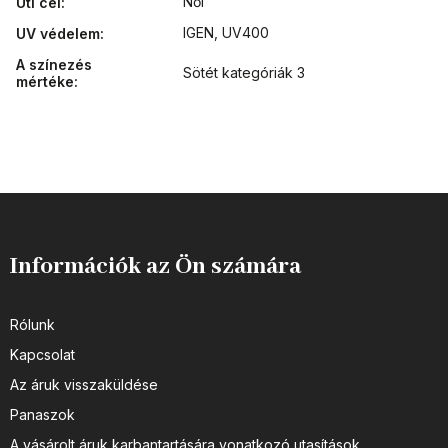
Női
Úti cél
:
IGEN, UV400
UV védelem
:
A színezés
Sötét kategóriák 3
mértéke
:
Információk az Ön számára
Rólunk
Kapcsolat
Az áruk visszaküldése
Panaszok
A vásárolt áruk karbantartására vonatkozó utasítások