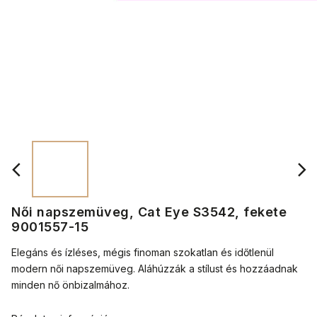
Női napszemüveg, Cat Eye S3542, fekete
9001557-15
Elegáns és ízléses, mégis finoman szokatlan és időtlenül
modern női napszemüveg. Aláhúzzák a stílust és hozzáadnak
minden nő önbizalmához.