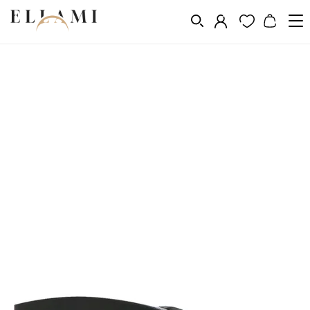
Divat
Napszemüveg
/