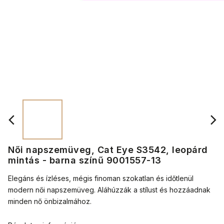
Női napszemüveg, Cat Eye S3542, leopárd
mintás - barna színű 9001557-13
Elegáns és ízléses, mégis finoman szokatlan és időtlenül
modern női napszemüveg. Aláhúzzák a stílust és hozzáadnak
minden nő önbizalmához.