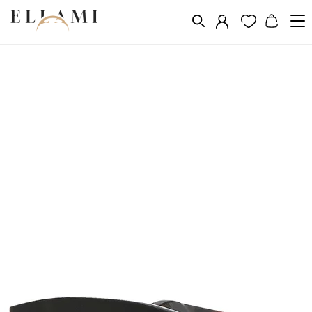
Divat
Napszemüveg
/