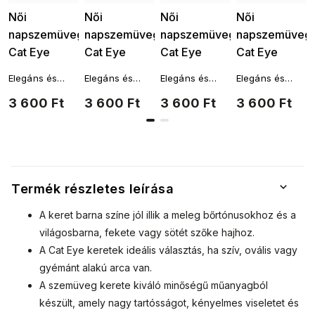
Női
Női
Női
Női
napszemüveg,
napszemüveg,
napszemüveg,
napszemüveg,
Cat Eye
Cat Eye
Cat Eye
Cat Eye
S3542, kék
S3542,
S3542,
S3542,
Elegáns és
Elegáns és
Elegáns és
Elegáns és
9001557-12
bordó színű,
fekete,
fekete
ízléses, mégis
ízléses, mégis
ízléses, mégis
ízléses, mégis
3 600 Ft
3 600 Ft
3 600 Ft
3 600 Ft
9001557-11
sötétített
9001557-15
finoman
finoman
finoman
finoman
szokatlan és
szokatlan és
szokatlan és
szokatlan és
lencsékkel
időtlenül
időtlenül
időtlenül
időtlenül
9001557-16
modern női
modern női
modern női
modern női
napszemüveg.
napszemüveg.
napszemüveg.
napszemüveg.
Aláhúzzák a
Aláhúzzák a
Aláhúzzák a
Aláhúzzák a
stílust és
stílust és
stílust és
stílust és
Termék részletes leírása
hozzáadnak
hozzáadnak
hozzáadnak
hozzáadnak
minden nő
minden nő
minden nő
minden nő
A keret barna színe jól illik a meleg bőrtónusokhoz és a
önbizalmához.
önbizalmához.
önbizalmához.
önbizalmához.
világosbarna, fekete vagy sötét szőke hajhoz.
A Cat Eye keretek ideális választás, ha szív, ovális vagy
gyémánt alakú arca van.
A szemüveg kerete kiváló minőségű műanyagból
készült, amely nagy tartósságot, kényelmes viseletet és