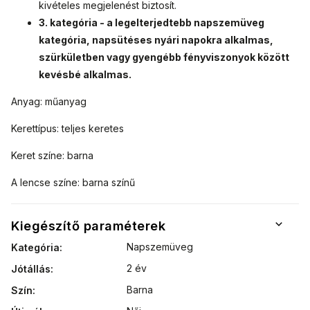
kivételes megjelenést biztosít.
3. kategória - a legelterjedtebb napszemüveg
kategória, napsütéses nyári napokra alkalmas,
szürkületben vagy gyengébb fényviszonyok között
kevésbé alkalmas.
Anyag: műanyag
Kerettípus: teljes keretes
Keret színe: barna
A lencse színe: barna színű
Kiegészítő paraméterek
Napszemüveg
Kategória
:
2 év
Jótállás
:
Barna
Szín
: