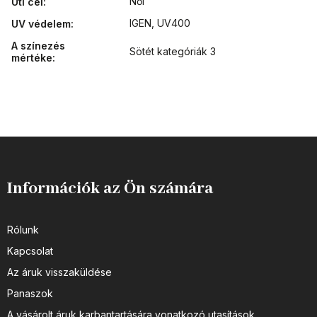
Női
Úti cél
:
IGEN, UV400
UV védelem
:
A színezés
Sötét kategóriák 3
mértéke
:
Információk az Ön számára
Rólunk
Kapcsolat
Az áruk visszaküldése
Panaszok
A vásárolt áruk karbantartására vonatkozó utasítások