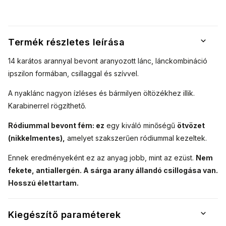
Termék részletes leírása
14 karátos arannyal bevont aranyozott lánc, lánckombináció
ipszilon formában, csillaggal és szívvel.
A nyaklánc nagyon ízléses és bármilyen öltözékhez illik.
Karabinerrel rögzíthető.
Ródiummal bevont fém: ez
egy kiváló minőségű
ötvözet
(nikkelmentes),
amelyet szakszerűen ródiummal kezeltek.
Ennek eredményeként ez az anyag jobb, mint az ezüst.
Nem
fekete, antiallergén. A sárga arany állandó csillogása van.
Hosszú élettartam.
Kiegészítő paraméterek