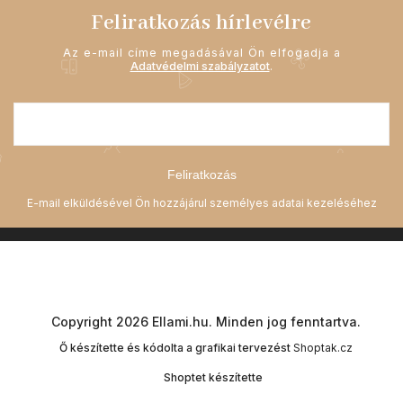
Feliratkozás hírlevélre
Az e-mail címe megadásával Ön elfogadja a
Adatvédelmi szabályzatot
.
Feliratkozás
Copyright 2026
Ellami.hu
. Minden jog fenntartva.
Ő készítette és kódolta a grafikai tervezést
Shoptak.cz
Shoptet készítette