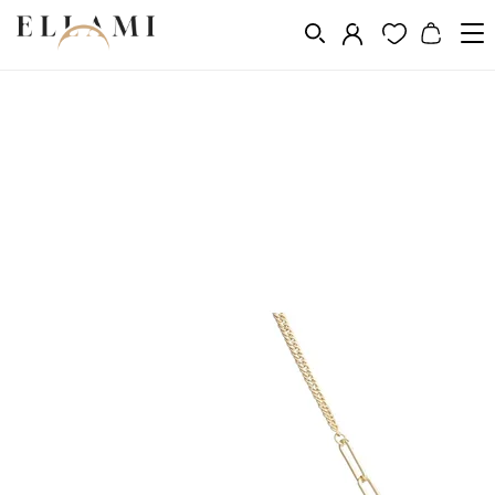
Ékszerek
Nyakláncok
/