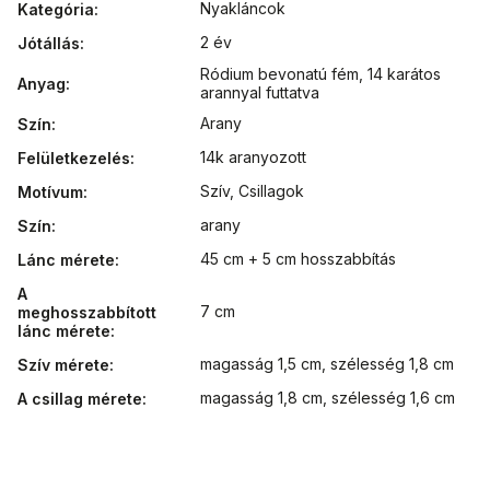
Nyakláncok
Kategória
:
2 év
Jótállás
:
Ródium bevonatú fém
,
14 karátos
Anyag
:
arannyal futtatva
Arany
Szín
:
14k aranyozott
Felületkezelés
:
Szív
,
Csillagok
Motívum
:
arany
Szín
:
45 cm + 5 cm hosszabbítás
Lánc mérete
:
A
7 cm
meghosszabbított
lánc mérete
:
magasság 1,5 cm, szélesség 1,8 cm
Szív mérete
:
magasság 1,8 cm, szélesség 1,6 cm
A csillag mérete
: