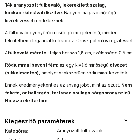
14k aranyozott fülbevaló, lekerekített szalag,
kockacirkóniával díszítve.
Nagyon magas minőségű
kivitelezéssel rendelkeznek.
A fülbevaló gyönyörűen csillogó megjelenésű, minden
tekintetben eleganciát kölcsönöz. Orosz patentos rögzítéssel.
A
fülbevaló méretei:
teljes hossza 1,8 cm, szélessége 0,5 cm.
Ródiummal bevont fém: ez
egy kiváló minőségű
ötvözet
(nikkelmentes),
amelyet szakszerűen ródiummal kezeltek.
Ennek eredményeként ez az anyag jobb, mint az ezüst.
Nem
fekete, antiallergén, tartósan csillogó sárgaarany színű.
Hosszú élettartam.
Kiegészítő paraméterek
Aranyozott fülbevalók
Kategória
: