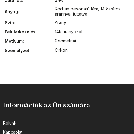
2 év
Jótállás
:
Ródium bevonatú fém
,
14 karátos
Anyag
:
arannyal futtatva
Arany
Szín
:
14k aranyozott
Felületkezelés
:
Geometriai
Motívum
:
Cirkon
Személyzet
:
Információk az Ön számára
Rólunk
Kapcsolat