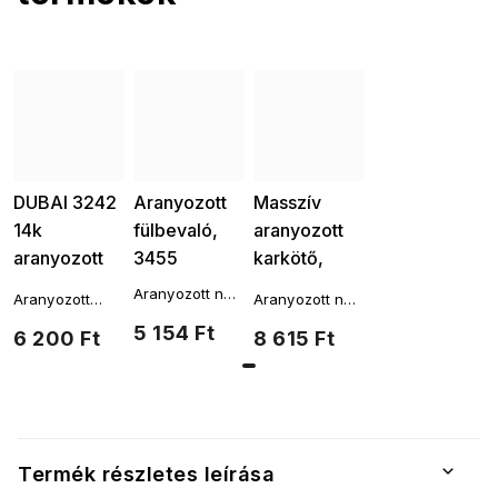
DUBAI 3242
Ellami
Aranyozott
Masszív
14k
fülbevaló,
aranyozott
aranyozott
3455
karkötő,
fülbevaló,
2765
Aranyozott női
Aranyozott
Aranyozott női
bordázott,
fülbevaló – 14k
bordázott
karkötő – 14k
5 154 Ft
6 200 Ft
arany
8 615 Ft
cirkóniával
fülbevaló
arany
cirkóniákkal
kirakott
fülbevaló
Termék részletes leírása