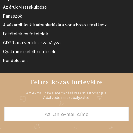
Az áruk visszaküldése
Panaszok
A vásárolt áruk karbantartására vonatkozó utasítások
Feltételek és feltételek
GDPR adatvédelmi szabályzat
Gyakran ismételt kérdések
Rendelésem
Feliratkozás hírlevélre
Az e-mail címe megadásával Ön elfogadja a
Adatvédelmi szabályzatot
.