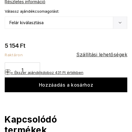
Részletes információ
Válassz ajándékcsomagolást:
5 154 Ft
Szállítási lehetőségek
Raktáron
+ Ékszer ajándékdoboz
431 Ft értékben
Hozzáadás a kosárhoz
Kapcsolódó
termékek