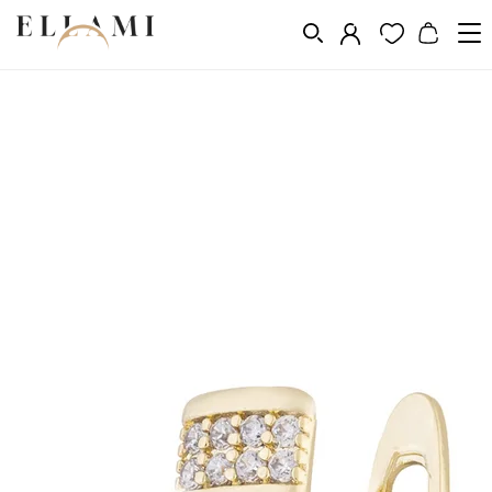
Vásárlás a következő szerint
Fém
Aranyozás 14k, 18k, 24k
/
/
/
Aranyozott fülbevalók