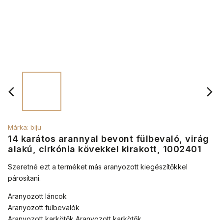
Márka:
biju
14 karátos arannyal bevont fülbevaló, virág
alakú, cirkónia kövekkel kirakott, 1002401
Szeretné ezt a terméket más
aranyozott
kiegészítőkkel
párosítani.
Aranyozott láncok
Aranyozott fülbevalók
Aranyozott karkötők Aranyozott karkötők