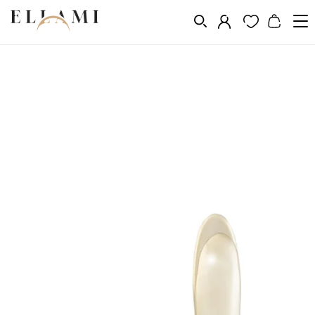
Vásárlás a következő szerint
Fém
Aranyozás 14k, 18k, 24k
/
/
/
Aranyozott fülbevalók