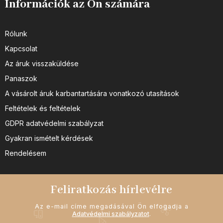
Információk az Ön számára
Rólunk
Kapcsolat
Az áruk visszaküldése
Panaszok
A vásárolt áruk karbantartására vonatkozó utasítások
Feltételek és feltételek
GDPR adatvédelmi szabályzat
Gyakran ismételt kérdések
Rendelésem
Feliratkozás hírlevélre
Az e-mail címe megadásával Ön elfogadja a
Adatvédelmi szabályzatot
.