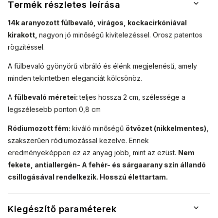
Termék részletes leírása
14k aranyozott fülbevaló, virágos, kockacirkóniával
kirakott,
nagyon jó minőségű kivitelezéssel. Orosz patentos
rögzítéssel.
A fülbevaló gyönyörű vibráló és élénk megjelenésű, amely
minden tekintetben eleganciát kölcsönöz.
A
fülbevaló méretei:
teljes hossza 2 cm, szélessége a
legszélesebb ponton 0,8 cm
Ródiumozott fém:
kiváló minőségű
ötvözet (nikkelmentes),
szakszerűen ródiumozással kezelve. Ennek
eredményeképpen ez az anyag jobb, mint az ezüst.
Nem
fekete, antiallergén- A fehér- és sárgaarany szín állandó
csillogásával rendelkezik. Hosszú élettartam.
Kiegészítő paraméterek