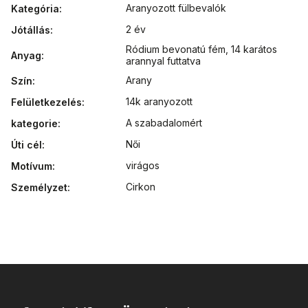
Aranyozott fülbevalók
Kategória
:
2 év
Jótállás
:
Ródium bevonatú fém
,
14 karátos
Anyag
:
arannyal futtatva
Arany
Szín
:
14k aranyozott
Felületkezelés
:
A szabadalomért
kategorie
:
Női
Úti cél
:
virágos
Motívum
:
Cirkon
Személyzet
: