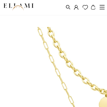
Ékszerek
Nyakláncok
/