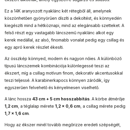
Ez a 14K aranyozott nyaklánc két rétegből áll, amelynek
köszönhetően gyönyörűen díszíti a dekoltést, és könnyedén
kiegészíti mind a hétköznapi, mind az elegánsabb szetteket. A
felső részt egy vastagabb láncszemű nyaklánc alkot egy
kerek medállal, az alsó, finomabb vonalat pedig egy csillag és
egy apró kerek részlet ékesíti.
Az összkép könnyed, modern és nagyon nőies. A különböző
típusú láncszemek kombinációja különlegessé teszi az
ékszert, míg a csillag motívum finom, dekoratív akcentusokkal
teszi teljessé. A karabinerkapocs könnyen záródik, így
egyszerűen felvehető és kényelmesen viselhető.
A lánc hossza
43 cm + 5 cm hosszabbítás
. A körbe átmérője
1,2 cm
, a téglalap mérete
1,2 × 0,6 cm
, a csillag mérete pedig
1,7 × 1,6 cm
.
Hogy az ékszer minél tovább megőrizze eredeti szépségét,