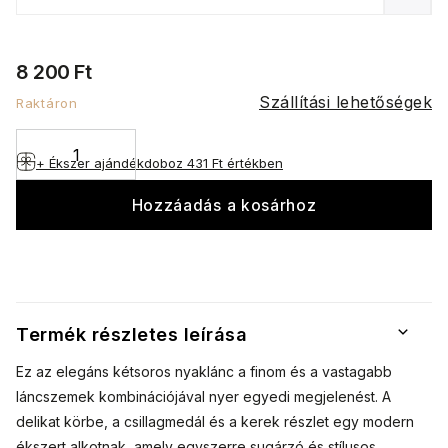
8 200 Ft
Szállítási lehetőségek
Raktáron
+ Ékszer ajándékdoboz
431 Ft értékben
Hozzáadás a kosárhoz
Termék részletes leírása
Ez az elegáns kétsoros nyaklánc a finom és a vastagabb
láncszemek kombinációjával nyer egyedi megjelenést. A
delikat körbe, a csillagmedál és a kerek részlet egy modern
ékszert alkotnak, amely egyszerre sugárzó és stílusos.