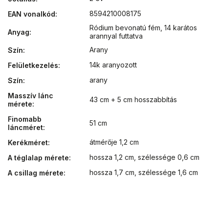
8594210008175
EAN vonalkód
:
Ródium bevonatú fém
,
14 karátos
Anyag
:
arannyal futtatva
Arany
Szín
:
14k aranyozott
Felületkezelés
:
arany
Szín
:
Masszív lánc
43 cm + 5 cm hosszabbítás
mérete
:
Finomabb
51 cm
láncméret
:
átmérője 1,2 cm
Kerékméret
:
hossza 1,2 cm, szélessége 0,6 cm
A téglalap mérete
:
hossza 1,7 cm, szélessége 1,6 cm
A csillag mérete
: