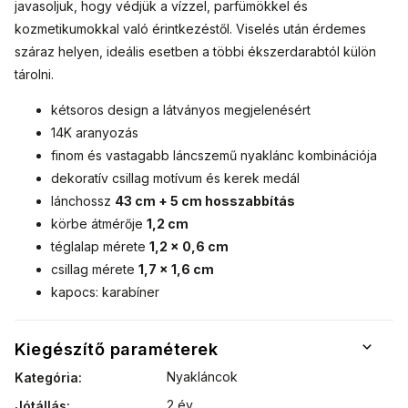
javasoljuk, hogy védjük a vízzel, parfümökkel és
kozmetikumokkal való érintkezéstől. Viselés után érdemes
száraz helyen, ideális esetben a többi ékszerdarabtól külön
tárolni.
kétsoros design a látványos megjelenésért
14K aranyozás
finom és vastagabb láncszemű nyaklánc kombinációja
dekoratív csillag motívum és kerek medál
lánchossz
43 cm + 5 cm hosszabbítás
körbe átmérője
1,2 cm
téglalap mérete
1,2 × 0,6 cm
csillag mérete
1,7 × 1,6 cm
kapocs: karabíner
Kiegészítő paraméterek
Nyakláncok
Kategória
:
2 év
Jótállás
: