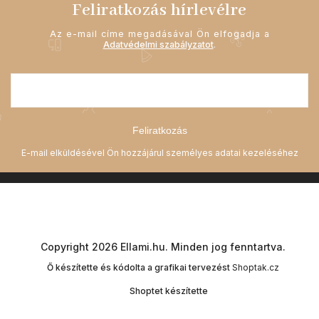
Feliratkozás hírlevélre
Az e-mail címe megadásával Ön elfogadja a
Adatvédelmi szabályzatot
.
Feliratkozás
Copyright 2026
Ellami.hu
. Minden jog fenntartva.
Ő készítette és kódolta a grafikai tervezést
Shoptak.cz
Shoptet készítette