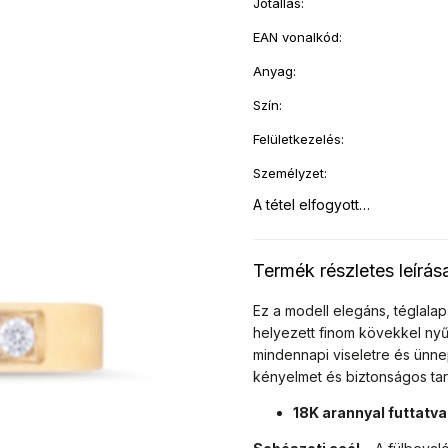
Jótállás
:
EAN vonalkód
:
Anyag
:
Szín
:
Felületkezelés
:
Személyzet
:
A tétel elfogyott…
Termék részletes leírás
Ez a modell elegáns, téglalap
helyezett finom kövekkel ny
mindennapi viseletre és ünnep
kényelmet és biztonságos tartá
18K arannyal futtatva