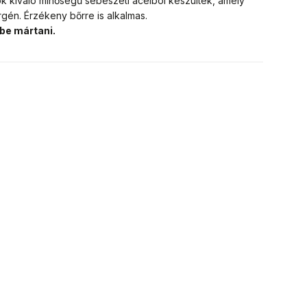
ók kiváló minőségű sebészeti acélból készültek, amely
ergén. Érzékeny bőrre is alkalmas.
zbe mártani.