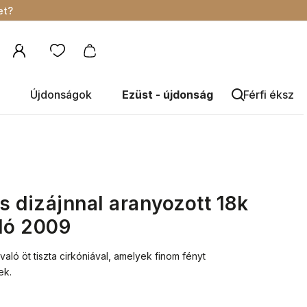
et?
Újdonságok
Ezüst - újdonság
Férfi éksze
 dizájnnal aranyozott 18k
ló 2009
evaló öt tiszta cirkóniával, amelyek finom fényt
ek.