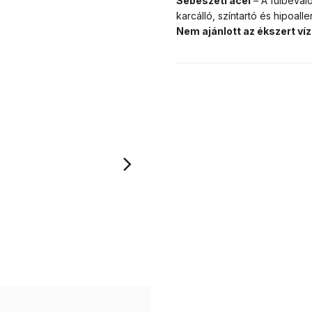
Sebészeti acél
– A fülbeval
karcálló, színtartó és hipoall
Nem ajánlott az ékszert ví