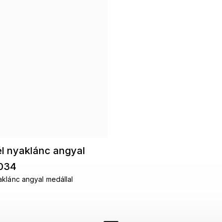
 nyaklánc angyal
1034
klánc angyal medállal