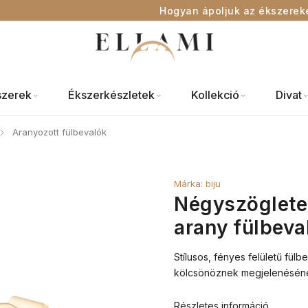
Hogyan ápoljuk az ékszerek
szerek
Ékszerkészletek
Kollekció
Divat
Aranyozott fülbevalók
/
Márka:
biju
Négyszögletes
arany fülbeva
Stílusos, fényes felületű fülb
kölcsönöznek megjelenésén
Részletes információ