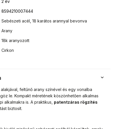
2 év
8594210007444
Sebészeti acél
,
18 karátos arannyal bevonva
Arany
18k aranyozott
Cirkon
a
 alakjával, feltűnő arany színével és egy vonalba
űgöz le. Kompakt méretének köszönhetően alkalmas
i alkalmakra is. A praktikus,
patentzáras rögzítés
st biztosít.