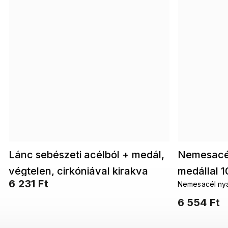
Lánc sebészeti acélból + medál,
Nemesacél
végtelen, cirkóniával kirakva
medállal 
6 231 Ft
Nemesacél nya
6 554 Ft