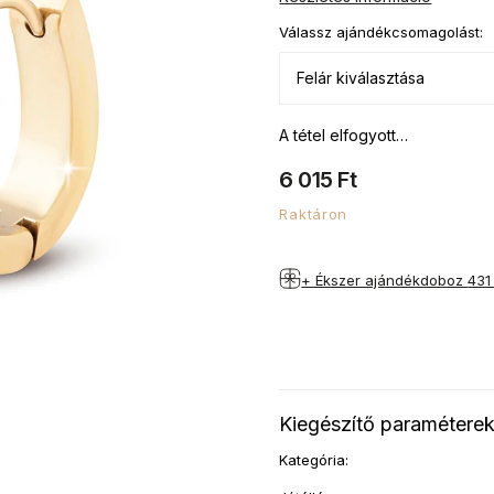
Válassz ajándékcsomagolást:
A tétel elfogyott…
6 015 Ft
Raktáron
+ Ékszer ajándékdoboz
431
Kiegészítő paramétere
Kategória
: