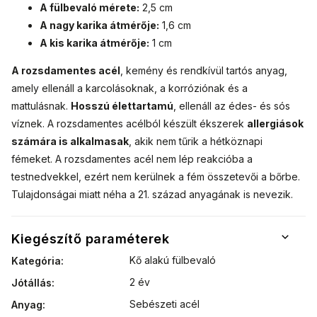
A fülbevaló mérete:
2,5 cm
A nagy karika átmérője:
1,6 cm
A kis karika átmérője:
1 cm
A rozsdamentes acél
, kemény és rendkívül tartós anyag,
amely ellenáll a karcolásoknak, a korróziónak és a
mattulásnak.
Hosszú élettartamú
, ellenáll az édes- és sós
víznek. A rozsdamentes acélból készült ékszerek
allergiások
számára is alkalmasak
, akik nem tűrik a hétköznapi
fémeket. A rozsdamentes acél nem lép reakcióba a
testnedvekkel, ezért nem kerülnek a fém összetevői a bőrbe.
Tulajdonságai miatt néha a 21. század anyagának is nevezik.
Kiegészítő paraméterek
Kő alakú fülbevaló
Kategória
:
2 év
Jótállás
:
Sebészeti acél
Anyag
: