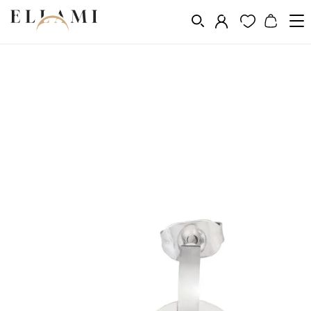
Ékszerek
Fülbevalók
Kő alakú fülbevaló
/
/