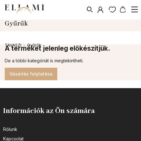
Gyűrűk
TAVASZI
Gyűrűk
/
A terméket jelenleg előkészítjük.
De a többi kategóriát is megtekintheti.
Vásárlás folytatása
Információk az Ön számára
Rólunk
Kapcsolat