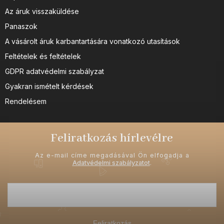
Az áruk visszaküldése
Panaszok
A vásárolt áruk karbantartására vonatkozó utasítások
Feltételek és feltételek
GDPR adatvédelmi szabályzat
Gyakran ismételt kérdések
Rendelésem
Feliratkozás hírlevélre
Az e-mail címe megadásával Ön elfogadja a
Adatvédelmi szabályzatot
.
Feliratkozás