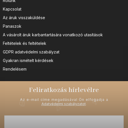
Rólunk
Kapcsolat
Az áruk visszaküldése
Panaszok
A vásárolt áruk karbantartására vonatkozó utasítások
Feltételek és feltételek
GDPR adatvédelmi szabályzat
Gyakran ismételt kérdések
Rendelésem
Feliratkozás hírlevélre
Az e-mail címe megadásával Ön elfogadja a
Adatvédelmi szabályzatot
.