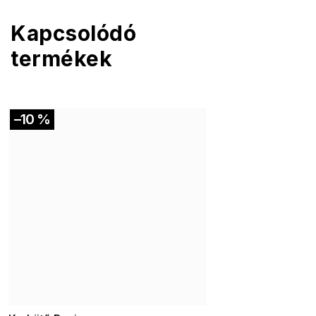
Kapcsolódó
termékek
–10 %
Akció