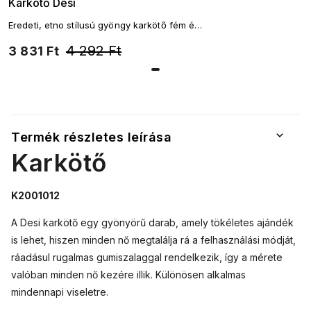
Karkötő Desi
Eredeti, etno stílusú gyöngy karkötő fém és
színes gyöngyök kombinációjával.
4 292 Ft
3 831 Ft
Termék részletes leírása
Karkötő
K2001012
A Desi karkötő egy gyönyörű darab, amely tökéletes ajándék
is lehet, hiszen minden nő megtalálja rá a felhasználási módját,
ráadásul rugalmas gumiszalaggal rendelkezik, így a mérete
valóban minden nő kezére illik. Különösen alkalmas
mindennapi viseletre.