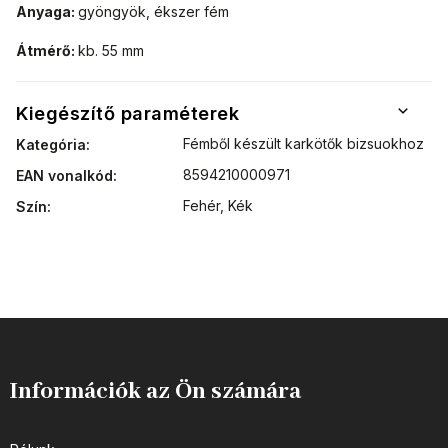
Anyaga:
gyöngyök, ékszer fém
Átmérő:
kb. 55 mm
Kiegészítő paraméterek
Fémből készült karkötők bizsuokhoz
Kategória
:
8594210000971
EAN vonalkód
:
Fehér
,
Kék
Szín
:
Információk az Ön számára