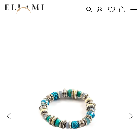
Vásárlás a következő szerint
Fém
Ékszer fém
/
/
/
Fémből készült karkötők bizsuokhoz