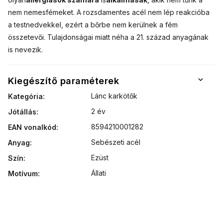
nem nemesfémeket. A rozsdamentes acél nem lép reakcióba
a testnedvekkel, ezért a bőrbe nem kerülnek a fém
összetevői. Tulajdonságai miatt néha a 21. század anyagának
is nevezik.
Kiegészítő paraméterek
Lánc karkötők
Kategória
:
2 év
Jótállás
:
8594210001282
EAN vonalkód
:
Sebészeti acél
Anyag
:
Ezüst
Szín
:
Állati
Motívum
: