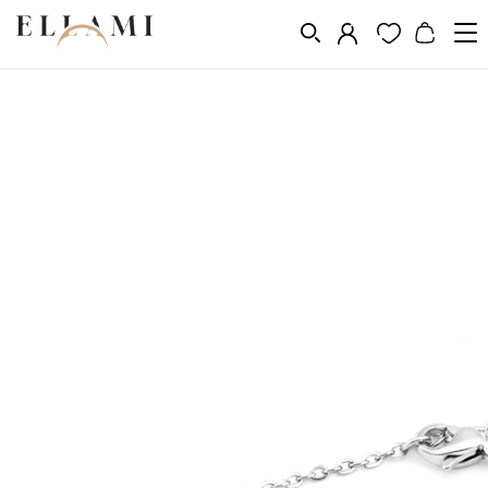
Ékszerek
Karkötők
Lánc karkötők
/
/