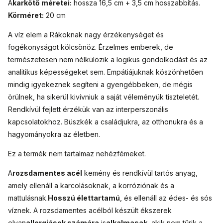
A
karkötő méretei:
hossza 16,5 cm + 3,5 cm hosszabbítás.
Körméret:
20 cm
A víz elem a Rákoknak nagy érzékenységet és
fogékonyságot kölcsönöz. Érzelmes emberek, de
természetesen nem nélkülözik a logikus gondolkodást és az
analitikus képességeket sem. Empátiájuknak köszönhetően
mindig igyekeznek segíteni a gyengébbeken, de mégis
örülnek, ha sikerül kivívniuk a saját véleményük tiszteletét.
Rendkívül fejlett érzékük van az interperszonális
kapcsolatokhoz. Büszkék a családjukra, az otthonukra és a
hagyományokra az életben.
Ez a termék nem tartalmaz nehézfémeket.
A
rozsdamentes acél
kemény és rendkívül tartós anyag,
amely ellenáll a karcolásoknak, a korróziónak és a
mattulásnak.
Hosszú élettartamú
, és ellenáll az édes- és sós
víznek. A rozsdamentes acélból készült ékszerek
olyan
allergiások számára
is
alkalmasak
, akik nem tűrik a