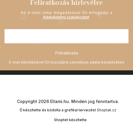
Feliratkozás hírlevélre
Az e-mail címe megadásával Ön elfogadja a
Adatvédelmi szabályzatot
.
Feliratkozás
Copyright 2026
Ellami.hu
. Minden jog fenntartva.
Ő készítette és kódolta a grafikai tervezést
Shoptak.cz
Shoptet készítette