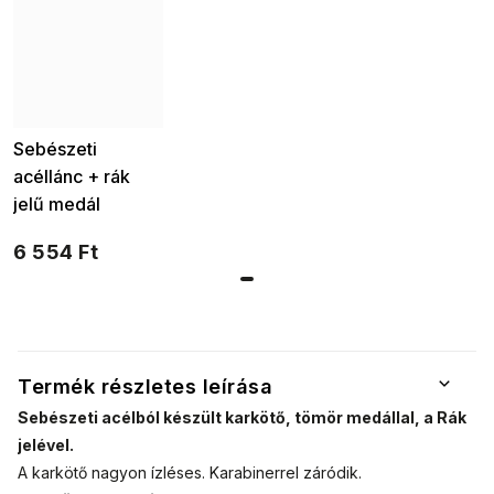
Sebészeti
acéllánc + rák
jelű medál
3002216-6
6 554 Ft
Termék részletes leírása
Sebészeti acélból készült karkötő, tömör medállal, a Rák
jelével.
A karkötő nagyon ízléses. Karabinerrel záródik.