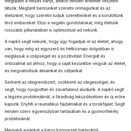
megtalálni a helyes irányt, amikor minden értelmét veszteni
látszik. Megtanít bennünket szeretni önmagunkat és az
életünket, hogy szeretni tudjuk szeretteinket és a körülöttünk
lévő embereket. Elűzi a negatív gondolatokat, még életünk
rosszabb pillanataiban is optimizmust ad nekünk.
A napkő segít nekünk, hogy úgy fogadjuk el az életet, ahogy
van, hogy még az egyszerű és hétköznapi dolgokban is
meglássuk a szépséget és a pozitivitást. Energiát és
önbizalmat ad ahhoz, hogy a saját kezünkbe vegyük az életet,
és megvalósítsuk álmainkat és céljainkat.
Serkenti az idegrendszert, csökkenti az idegességet, és
segít, hogy nyugodtan és zavartalanul aludjunk. A napkő segít
a légzési problémáknál, a fáradtság leküzdésében és új erőre
kapunk. Enyhíti a reumatikus fájdalmakat és a torokfájást. Segít
minden szerv egyensúlyban tartásában és a gyomorfekély
problémáinál.
Megvédi auránkat a káros környezeti hatásoktól.