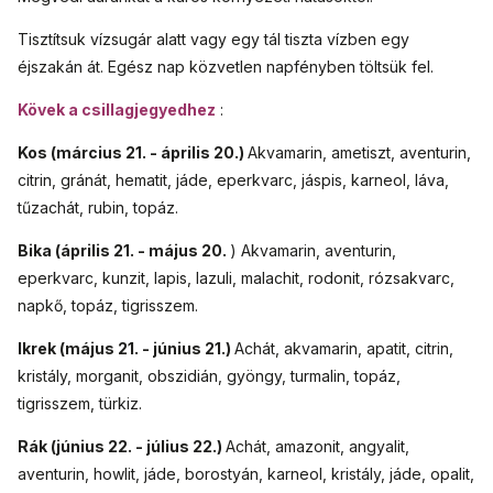
Tisztítsuk vízsugár alatt vagy egy tál tiszta vízben egy
éjszakán át. Egész nap közvetlen napfényben töltsük fel.
Kövek a csillagjegyedhez
:
Kos (március 21. - április 20.)
Akvamarin, ametiszt, aventurin,
citrin, gránát, hematit, jáde, eperkvarc, jáspis, karneol, láva,
tűzachát, rubin, topáz.
Bika (április 21. - május 20.
) Akvamarin, aventurin,
eperkvarc, kunzit, lapis, lazuli, malachit, rodonit, rózsakvarc,
napkő, topáz, tigrisszem.
Ikrek (május 21. - június 21.)
Achát, akvamarin, apatit, citrin,
kristály, morganit, obszidián, gyöngy, turmalin, topáz,
tigrisszem, türkiz.
Rák (június 22. - július 22.)
Achát, amazonit, angyalit,
aventurin, howlit, jáde, borostyán, karneol, kristály, jáde, opalit,