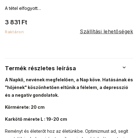
A tétel elfogyott…
3 831 Ft
Szállítási lehetőségek
Raktáron
Termék részletes leírása
A Napkő, nevének megfelelően, a Nap köve. Hatásának és
"hőjének" köszönhetően eltűnik a félelem, a depresszió
és a negatív gondolatok.
Körmérete: 20 cm
Karkötő mérete L : 19-20 cm
Reményt és életerőt hoz az életünkbe. Optimizmust ad, segít