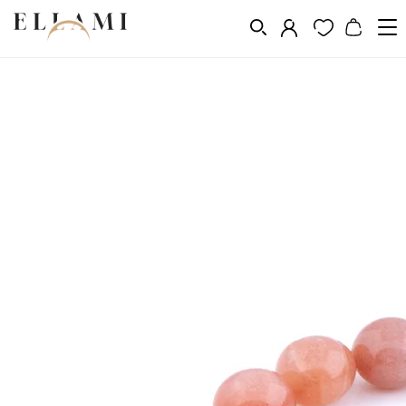
Ékszerek
Karkötők
Természetes kő karkötők
/
/