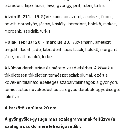
labradorit, lapis lazuli, láva, gyöngy, pirit, rubin, türkiz.
Vízöntő (21.1. - 19.2.)
Vízmarin, amazonit, ametiszt, fluorit,
howlit, borostyán, jáspis, kristály, labradorit, holdkő, mokait,
morganit, szodalit, türkiz.
Halak (február 20. - március 20.
) Akvamarin, ametiszt,
angelit, fluorit, jáde, labradorit, lapis lazuli, holdkő, morganit
jáde, opalit, napkő, türkiz.
A küldött darab színe és mérete kissé eltérhet. A kövek a
tökéletesen tökéletlen természet szimbólumai, ezért a
köveken található esetleges szabálytalanságok a gyönyörű
természetes növekedést és az egyes darabok egyediségét
tükrözik.
A karkötő kerülete 20 cm.
A gyöngyök egy rugalmas szalagra vannak felfűzve (a
szalag a csukló méretéhez igazodik).