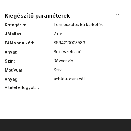
Kiegészítő paraméterek
Természetes kő karkötők
Kategória
:
2 év
Jótállás
:
8594210003583
EAN vonalkód
:
Sebészeti acél
Anyag
:
Rózsaszín
Szín
:
Szív
Motívum
:
achát + csir.acél
Anyag
:
A tétel elfogyott…