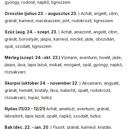
gyöngy, rodonit, napkő, tigrisszem.
Oroszlán (július 23. - augusztus 23.
) Achát, angelit, citrin,
gránát, karneol, macskaszem, pirit, rodokrozit, tigrisszem.
Szűz (aug. 24. - szept. 23.
) Achát, amazonit, angelit, citrin,
gránát, borostyán, jáspis, karneol, mockit, jáde, obszidián,
opál, szodalit, tigrisszem.
Mérleg (szept. 24.-okt. 23.)
Vízmarin, aventurin, howlit, jáde,
jáspis, láva, lapis lazuli, mokait, morganit, opál, gyöngy, napkő,
rózsakvarc.
Skorpió (október 24. - november 22.
) Akvamarin, angyalit,
gránát, hematit, kristály, láva, malachit, opalit, rodokrozit,
rózsakvarc, topáz, türkiz.
Nyilas (11/23 - 12/21)
Achát, ametiszt, aventurin, gránát,
labradorit, lapis lazuli, opalit, napkő, szodalit, türkiz.
Bak (dec. 22. - jan. 20
.) Fluorit, gránát, karneol, kristály,