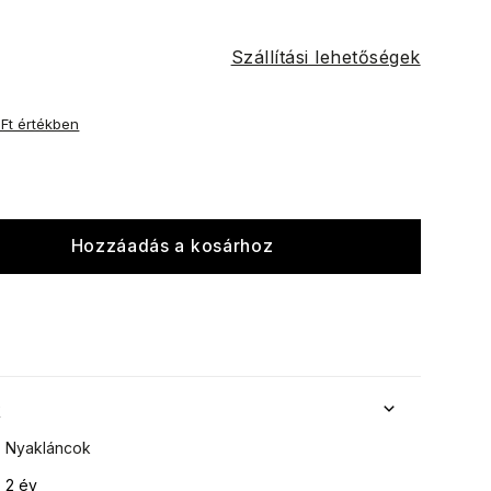
Szállítási lehetőségek
 Ft értékben
Hozzáadás a kosárhoz
k
Nyakláncok
2 év