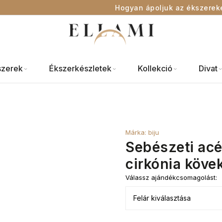
Hogyan ápoljuk az ékszerek
szerek
Ékszerkészletek
Kollekció
Divat
Márka:
biju
Sebészeti acé
cirkónia köve
Válassz ajándékcsomagolást: