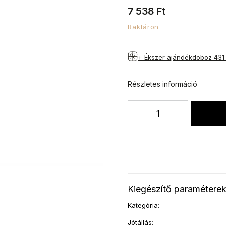
7 538 Ft
Raktáron
+ Ékszer ajándékdoboz
431
Részletes információ
Kiegészítő paramétere
Kategória
:
Jótállás
: