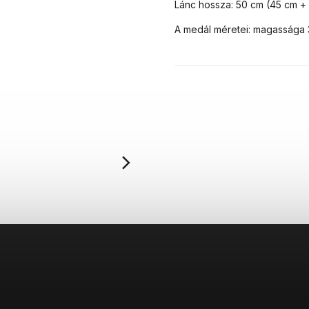
Lánc hossza: 50 cm (45 cm + 
A medál méretei: magassága 