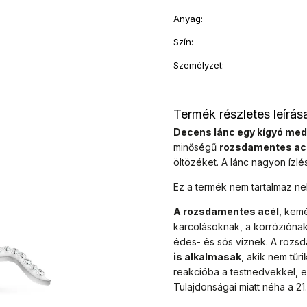
Anyag
:
Szín
:
Személyzet
:
Termék részletes leírás
Decens lánc egy kígyó medá
minőségű
rozsdamentes ac
öltözéket. A lánc nagyon ízlés
Ez a termék nem tartalmaz n
A rozsdamentes acél
, kemé
karcolásoknak, a korróziónak
édes- és sós víznek. A rozs
is alkalmasak
, akik nem tű
reakcióba a testnedvekkel, e
Tulajdonságai miatt néha a 2