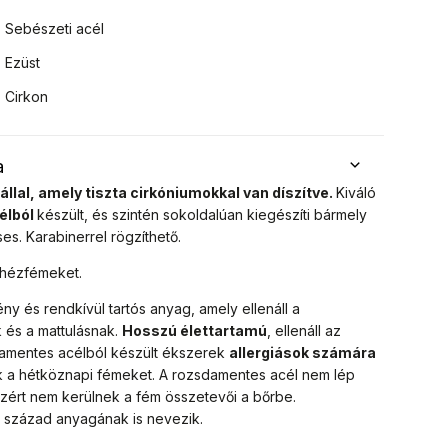
Sebészeti acél
Ezüst
Cirkon
a
llal, amely tiszta cirkóniumokkal van díszítve.
Kiváló
élból
készült, és szintén sokoldalúan kiegészíti bármely
es. Karabinerrel rögzíthető.
ehézfémeket.
ny és rendkívül tartós anyag, amely ellenáll a
 és a mattulásnak.
Hosszú élettartamú
, ellenáll az
damentes acélból készült ékszerek
allergiások számára
rik a hétköznapi fémeket. A rozsdamentes acél nem lép
zért nem kerülnek a fém összetevői a bőrbe.
1. század anyagának is nevezik.