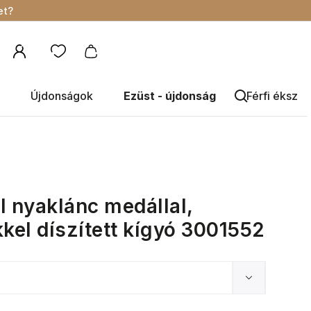
et?
Újdonságok
Ezüst - újdonság
Férfi éksze
l nyaklánc medállal,
kkel díszített kígyó 3001552