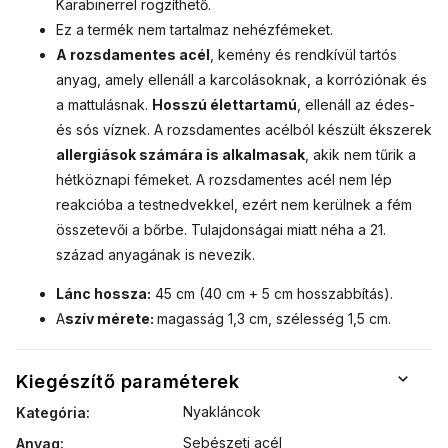
Karabinerrel rögzíthető.
Ez a termék nem tartalmaz nehézfémeket.
A rozsdamentes acél
, kemény és rendkívül tartós
anyag, amely ellenáll a karcolásoknak, a korróziónak és
a mattulásnak.
Hosszú élettartamú
, ellenáll az édes-
és sós víznek. A rozsdamentes acélból készült ékszerek
allergiások számára is alkalmasak
, akik nem tűrik a
hétköznapi fémeket. A rozsdamentes acél nem lép
reakcióba a testnedvekkel, ezért nem kerülnek a fém
összetevői a bőrbe. Tulajdonságai miatt néha a 21.
század anyagának is nevezik.
Lánc hossza:
45 cm (40 cm + 5 cm hosszabbítás).
A
szív mérete:
magasság 1,3 cm, szélesség 1,5 cm.
Kiegészítő paraméterek
Nyakláncok
Kategória
:
Sebészeti acél
Anyag
: