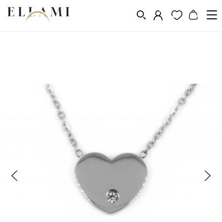
Ékszerek
Nyakláncok
/