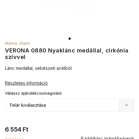
Márka:
Ellami
VERONA 0880 Nyaklánc medállal, cirkónia
szívvel
Lánc medállal, sebészeti acélból
Részletes információ
Válassz ajándékcsomagolást:
6 554 Ft
Szállítási lehetőségek
Raktáron