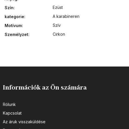
Ezüst
Szín
:
A karabineren
kategorie
:
Szív
Motívum
:
Cirkon
Személyzet
:
Információk az Ön számára
Rólunk
Kapcsolat
Az áruk visszaküldése