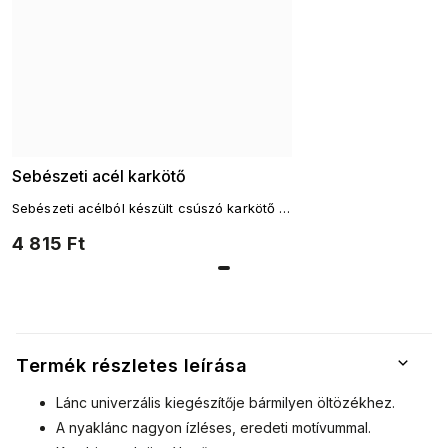
Sebészeti acél karkötő
Sebészeti acélból készült csúszó karkötő ,
ezüst és arany színben raktáron
4 815 Ft
Termék részletes leírása
Lánc univerzális kiegészítője bármilyen öltözékhez.
A nyaklánc nagyon ízléses, eredeti motívummal.