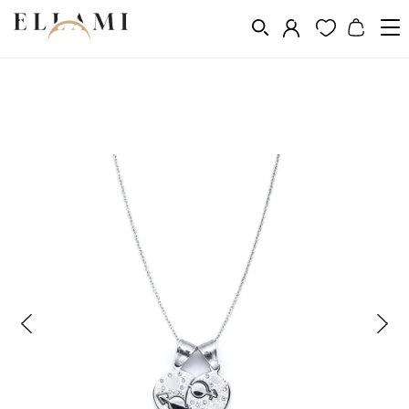
Ékszerek
Nyakláncok
/