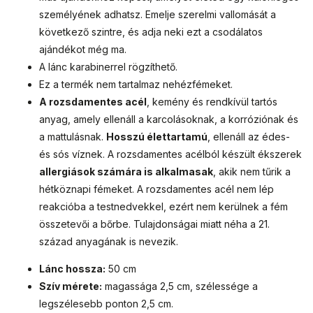
személyének adhatsz.
Emelje szerelmi vallomását a
következő szintre, és adja neki ezt a csodálatos
ajándékot még ma.
A lánc karabinerrel rögzíthető.
Ez a termék nem tartalmaz nehézfémeket.
A rozsdamentes acél
, kemény és rendkívül tartós
anyag, amely ellenáll a karcolásoknak, a korróziónak és
a mattulásnak.
Hosszú élettartamú
, ellenáll az édes-
és sós víznek. A rozsdamentes acélból készült ékszerek
allergiások számára is alkalmasak
, akik nem tűrik a
hétköznapi fémeket. A rozsdamentes acél nem lép
reakcióba a testnedvekkel, ezért nem kerülnek a fém
összetevői a bőrbe. Tulajdonságai miatt néha a 21.
század anyagának is nevezik.
Lánc hossza:
50 cm
Szív mérete:
magassága 2,5 cm, szélessége a
legszélesebb ponton 2,5 cm.