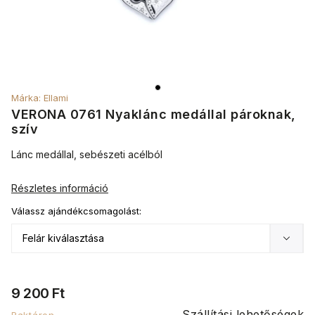
Márka:
Ellami
VERONA 0761 Nyaklánc medállal pároknak,
szív
Lánc medállal, sebészeti acélból
Részletes információ
Válassz ajándékcsomagolást:
9 200 Ft
Szállítási lehetőségek
Raktáron