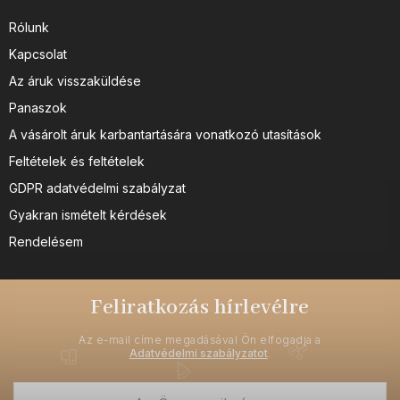
Rólunk
Kapcsolat
Az áruk visszaküldése
Panaszok
A vásárolt áruk karbantartására vonatkozó utasítások
Feltételek és feltételek
GDPR adatvédelmi szabályzat
Gyakran ismételt kérdések
Rendelésem
Feliratkozás hírlevélre
Az e-mail címe megadásával Ön elfogadja a
Adatvédelmi szabályzatot
.